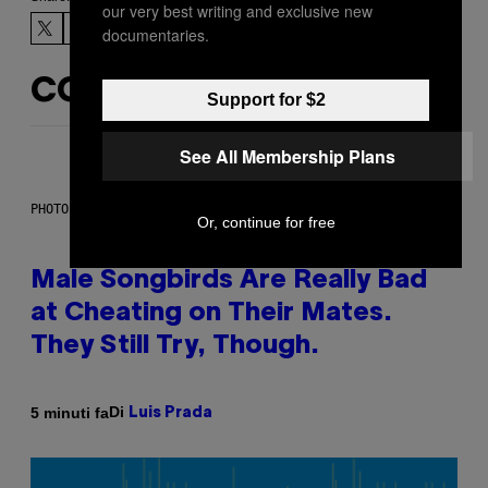
our very best writing and exclusive new
documentaries.
CONTENUTI SIMILI
Support for $2
See All Membership Plans
PHOTO: ANDREW_HOWE / GETTY IMAGES
Or, continue for free
Male Songbirds Are Really Bad
at Cheating on Their Mates.
They Still Try, Though.
Di
5 minuti fa
Luis Prada