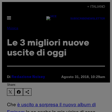
Vai
+ ITALIANO
al
Apri
contenuto
SUBSCRIBE
NEWSLETTER
il
menu
Música
Le 3 migliori nuove
uscite di oggi
Di
Agosto 31, 2018, 10:29am
Redazione Noisey
Share:
Che
è uscito a sorpresa il nuovo album di
Eminem
lo sa anche la mia vicina di casa