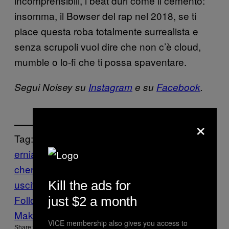
incomprensibili, i beat duri come il cemento:
insomma, il Bowser del rap nel 2018, se ti
piace questa roba totalmente surrealista e
senza scrupoli vuol dire che non c’è cloud,
mumble o lo-fi che ti possa spaventare.
Segui Noisey su
Instagram
e su
Facebook
.
×
Tag:
ernia simba
Music
neneh
cherry
Noisey
Nuova musica
nuove
uscite
Streaming
Kill the ads for
Follow Us On Discover
just $2 a month
Make Us Preferred In Top Stories
VICE membership also gives you access to
Share: