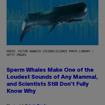
PHOTO: VICTOR HABBICK VISIONS/SCIENCE PHOTO LIBRARY /
GETTY IMAGES
Sperm Whales Make One of the
Loudest Sounds of Any Mammal,
and Scientists Still Don’t Fully
Know Why