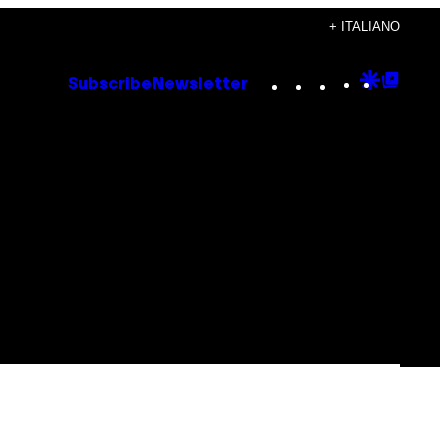
+ ITALIANO
Instagram
TikTok
YouTube
Google
Goog
Subscribe
Newsletter
Discove
Top
Posts