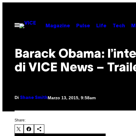
Vai
al
contenuto
Apri
Magazine
Pulse
Life
Tech
M
il
menu
Barack Obama: l’inte
di VICE News – Trail
Di
Marzo 13, 2015, 9:58am
Shane Smith
Share: