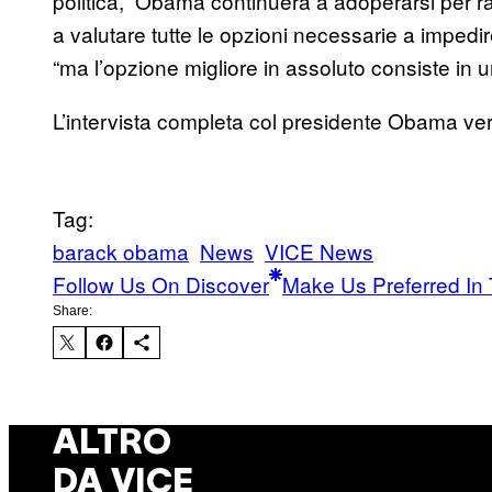
politica,” Obama continuerà a adoperarsi per r
a valutare tutte le opzioni necessarie a impedire 
“ma l’opzione migliore in assoluto consiste in un
L’intervista completa col presidente Obama ve
Tag:
barack obama
News
VICE News
Follow Us On Discover
Make Us Preferred In 
Share:
ALTRO
DA VICE