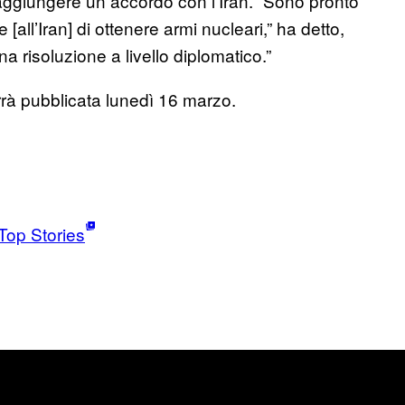
aggiungere un accordo con l’Iran. “Sono pronto
[all’Iran] di ottenere armi nucleari,” ha detto,
a risoluzione a livello diplomatico.”
rrà pubblicata lunedì 16 marzo.
Top Stories