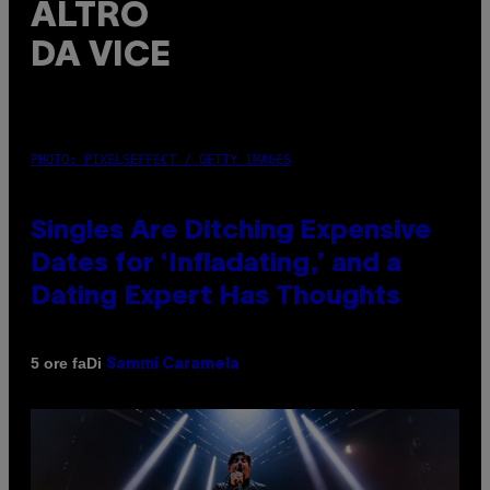
ALTRO
DA VICE
PHOTO: PIXELSEFFECT / GETTY IMAGES
Singles Are Ditching Expensive
Dates for ‘Infladating,’ and a
Dating Expert Has Thoughts
Di
5 ore fa
Sammi Caramela