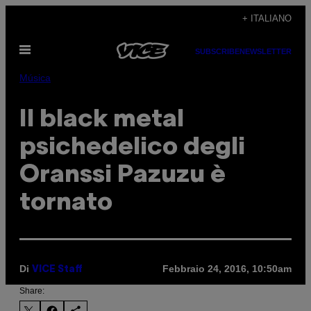
Vai
+ ITALIANO
al
Apri
contenuto
SUBSCRIBE
NEWSLETTER
il
menu
Música
Il black metal
psichedelico degli
Oranssi Pazuzu è
tornato
Di
Febbraio 24, 2016, 10:50am
VICE Staff
Share: