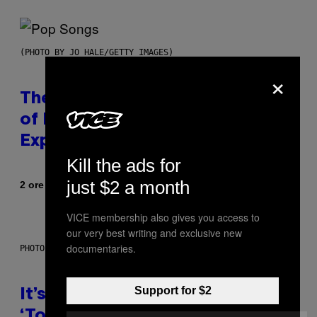
(PHOTO BY JO HALE/GETTY IMAGES)
×
The Entire Emotional Spectrum
of Having a Sibling Can Be
Explained in Just 4 Pop Songs
Kill the ads for
just $2 a month
Di
2 ore fa
Lauren Boisvert
VICE membership also gives you access to
our very best writing and exclusive new
documentaries.
PHOTO: E!
Support for $2
It’s Time for WWE to Bring Back
‘Total Divas’