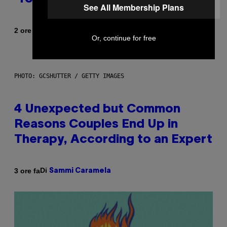
See All Membership Plans
Di
2 ore fa
Haley Miller
Or, continue for free
PHOTO: GCSHUTTER / GETTY IMAGES
4 Unexpected but Common
Reasons Couples End Up in
Therapy, According to an Expert
Di
3 ore fa
Sammi Caramela