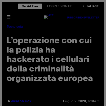
Vai
Go Ad Free
LOGIN / SIGN UP
+ ITALIANO
al
Apri
contenuto
SUBSCRIBE
NEWSLETTER
il
menu
Tecnología
L’operazione con cui
la polizia ha
hackerato i cellulari
della criminalità
organizzata europea
Di
Luglio 2, 2020, 6:34am
Joseph Cox