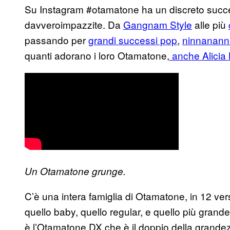
Su Instagram #otamatone ha un discreto succ
davveroimpazzite. Da
Gangnam Style
alle più
passando per
grandi successi pop
,
ninnanann
quanti adorano i loro Otamatone,
anche Alicia
Un Otamatone grunge.
C’è una intera famiglia di Otamatone, in 12 versio
quello baby, quello regular, e quello più grand
è l’Otamatone DX che è il doppio della grande