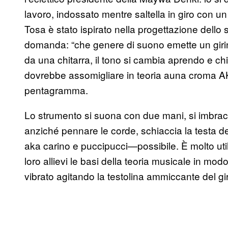
lavoro, indossato mentre saltella in giro con
Tosa è stato ispirato nella progettazione dello
domanda: “che genere di suono emette un girin
da una chitarra, il tono si cambia aprendo e ch
dovrebbe assomigliare in teoria auna croma AK
pentagramma.
Lo strumento si suona con due mani, si imbrac
anziché pennare le corde, schiaccia la testa del
aka carino e puccipucci—possibile. È molto util
loro allievi le basi della teoria musicale in mo
vibrato agitando la testolina ammiccante del gi