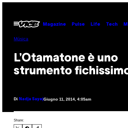
Vai
al
contenuto
Apri
Magazine
Pulse
Life
Tech
M
il
menu
Música
L’Otamatone è uno
strumento fichissim
Di
Giugno 11, 2014, 4:05am
Nadja Sayej
Share: