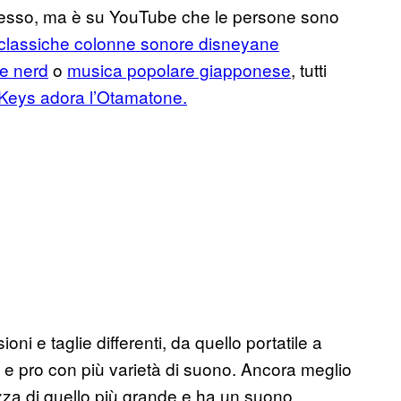
esso, ma è su YouTube che le persone sono
classiche colonne sonore disneyane
e nerd
o
musica popolare giapponese
, tutti
 Keys adora l’Otamatone.
ni e taglie differenti, da quello portatile a
e e pro con più varietà di suono. Ancora meglio
zza di quello più grande e ha un suono