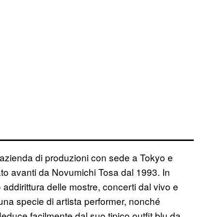
’azienda di produzioni con sede a Tokyo e
ato avanti da Novumichi Tosa dal 1993. In
 addirittura delle mostre, concerti dal vivo e
una specie di artista performer, nonché
deduce facilmente dal suo tipico outfit blu da