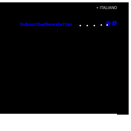
+ ITALIANO
Instagram
TikTok
YouTube
Google
Goog
Subscribe
Newsletter
Discove
Top
Posts