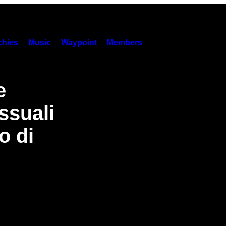
hies
Music
Waypoint
Members
e
ssuali
o di