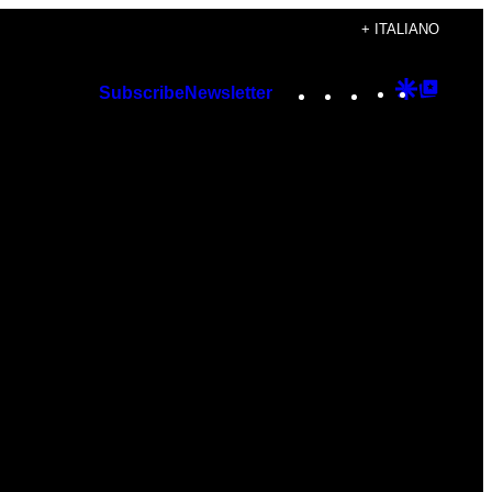
+ ITALIANO
Instagram
TikTok
YouTube
Google
Googl
Subscribe
Newsletter
Discover
Top
Posts