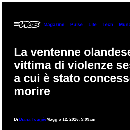
Vai
al
contenuto
Apri
Magazine
Pulse
Life
Tech
Munc
il
menu
La ventenne olandes
vittima di violenze se
a cui è stato concess
morire
Di
Diana Tourjée
Maggio 12, 2016, 5:09am