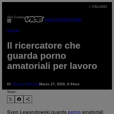
Vai
+ ITALIANO
al
Apri il menu
Subscribe
Newsletter
contenuto
Identità
Il ricercatore che
guarda porno
amatoriali per lavoro
Di
Yannah Alfering
Marzo 27, 2020, 5:44am
Share:
Sven Lewandowski guarda
porno
amatoriali