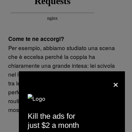
Come te ne accorgi?
Per esempio, abbiamo studiato una scena
che è eccelsa perché la coppia ha
chiaramente una grande intesa: lei scivola
nel letto e lui le afferra il sedere passandole
×
tra le gambe. Sono coordinati in modo così
perfetto che non può essere recitata; è più
routine. Probabilmente lei fa quella stessa
mossa ogni volta che fanno sesso.
Kill the ads for
just $2 a month