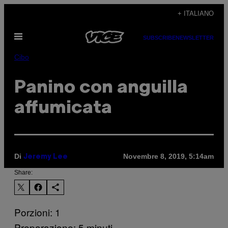
Vai
+ ITALIANO
al
Apri
contenuto
SUBSCRIBE
NEWSLETTER
il
menu
Cibo
Panino con anguilla
affumicata
Di
Novembre 8, 2019, 5:14am
Jeremy Lee
Share:
Porzioni: 1
Preparazione: 5 minuti