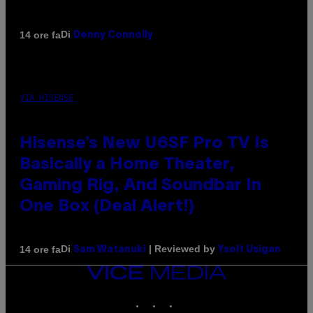
Di
14 ore fa
Denny Connolly
VIA HISENSE
Hisense’s New U6SF Pro TV Is
Basically a Home Theater,
Gaming Rig, And Soundbar In
One Box (Deal Alert!)
Di
| Reviewed by
14 ore fa
Sam Watanuki
Ysolt Usigan
VICE
MEDIA
INSTAGRAM
TIKTOK
YOUTUBE