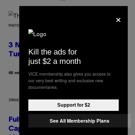
×
PHOTO BY BOB BERG/GETTY IMAGES
3 No-Skip Geek Rock Albums
Kill the ads for
Turning 30 This Year
just $2 a month
Di
46 minuti fa
VICE membership also gives you access to
Dan Milam
our very best writing and exclusive new
documentaries.
IMAGE: NICK DOVE
Support for $2
Fully-Automated Luxury Space
See All Membership Plans
Capitalism—This Week on VICE: