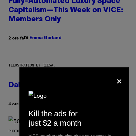
Fully-Automated Luxury Space
Capitalism—This Week on VICE:
Members Only
Di
2 ore fa
Emma Garland
ILLUSTRATION BY REESA.
×
Daily Horoscope: August 7, 2026
Di
4 ore fa
Ashley Fike
Kill the ads for
just $2 a month
PHOTO BY GREGORY BOJORQUEZ/GETTY IMAGES
VICE membership also gives you access to