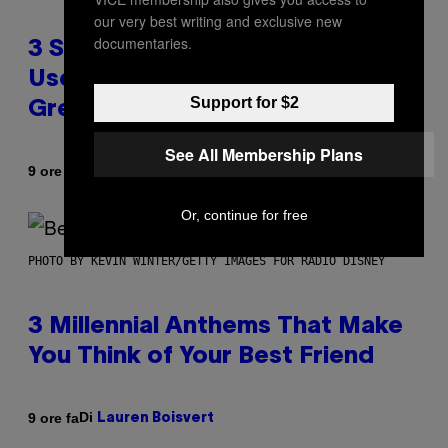
our very best writing and exclusive new
documentaries.
3 Songs That Were Commonly
Used As a Ringtone or Voicemail
Support for $2
Greeting in the 2000s
See All Membership Plans
Di
9 ore fa
Dan Milam
Or, continue for free
PHOTO BY KEVIN WINTER/GETTY IMAGES FOR RADIO DISNEY
3 Millennial Anthems That Make
You Think of Your Best Friend
Di
9 ore fa
Lauren Boisvert