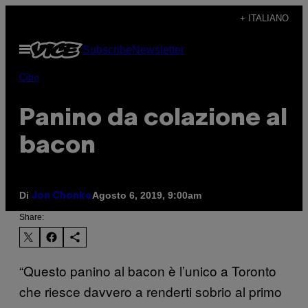
Vai
+ ITALIANO
al
Apri
Subscribe
Newsletter
contenuto
il
menu
Cibo
Panino da colazione al
bacon
Di
Agosto 6, 2019, 9:00am
Jon Chonko
Share:
“Questo panino al bacon è l’unico a Toronto
che riesce davvero a renderti sobrio al primo