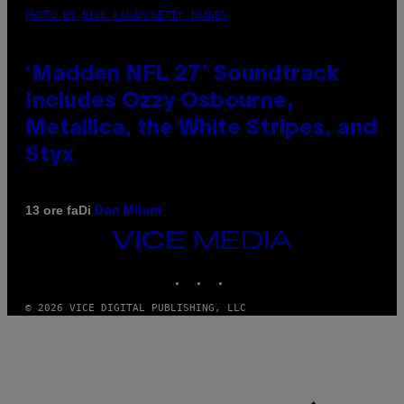
PHOTO BY NICK LAHAM/GETTY IMAGES
‘Madden NFL 27’ Soundtrack
Includes Ozzy Osbourne,
Metallica, the White Stripes, and
Styx
Di
13 ore fa
Dan Milam
VICE
MEDIA
INSTAGRAM
TIKTOK
YOUTUBE
© 2026 VICE DIGITAL PUBLISHING, LLC