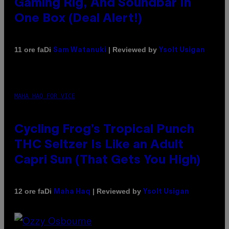
Gaming Rig, And Soundbar In
One Box (Deal Alert!)
Di
| Reviewed by
11 ore fa
Sam Watanuki
Ysolt Usigan
MAHA HAQ FOR VICE
Cycling Frog’s Tropical Punch
THC Seltzer Is Like an Adult
Capri Sun (That Gets You High)
Di
| Reviewed by
12 ore fa
Maha Haq
Ysolt Usigan