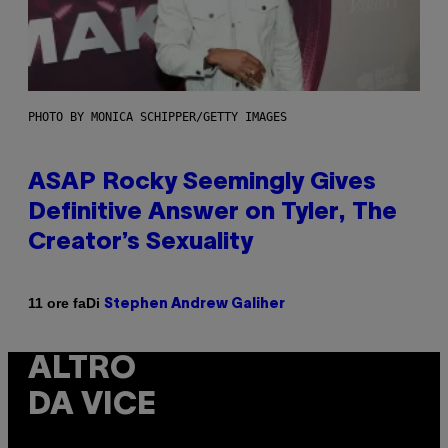
PHOTO BY MONICA SCHIPPER/GETTY IMAGES
ASAP Rocky Seemingly Gives
Definitive Answer on Tyler, The
Creator’s Sexuality
Di
11 ore fa
Stephen Andrew Galiher
ALTRO
DA VICE