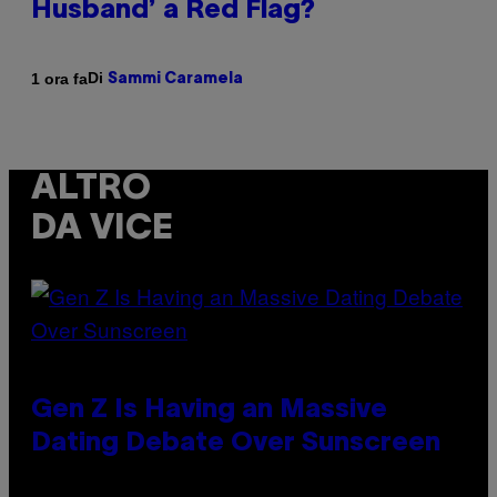
Husband’ a Red Flag?
Di
1 ora fa
Sammi Caramela
ALTRO
DA VICE
Gen Z Is Having an Massive
Dating Debate Over Sunscreen