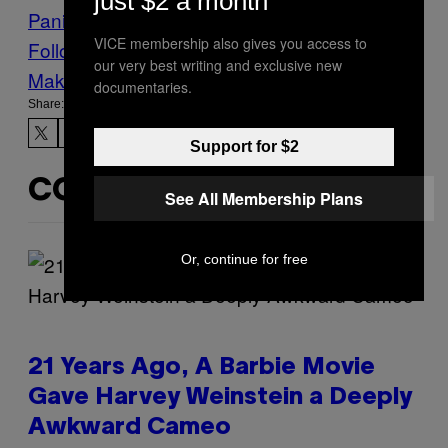
just $2 a month
Panini
Sandwich
VICE membership also gives you access to
Follow Us On Discover
our very best writing and exclusive new
Make Us Preferred In Top Stories
documentaries.
Share:
Support for $2
CONTENUTI SIMILI
See All Membership Plans
Or, continue for free
21 Years Ago, A Barbie Movie
Gave Harvey Weinstein a Deeply
Awkward Cameo