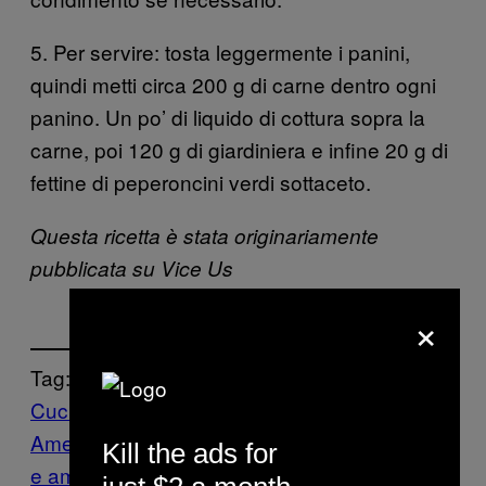
5. Per servire: tosta leggermente i panini,
quindi metti circa 200 g di carne dentro ogni
panino. Un po’ di liquido di cottura sopra la
carne, poi 120 g di giardiniera e infine 20 g di
fettine di peperoncini verdi sottaceto.
Questa ricetta è stata originariamente
pubblicata su Vice Us
×
Tag:
Cucina
Americana
giardiniera
Paniny
Ricette
Ricett
Kill the ads for
e americane
ricette con carne
Ricette