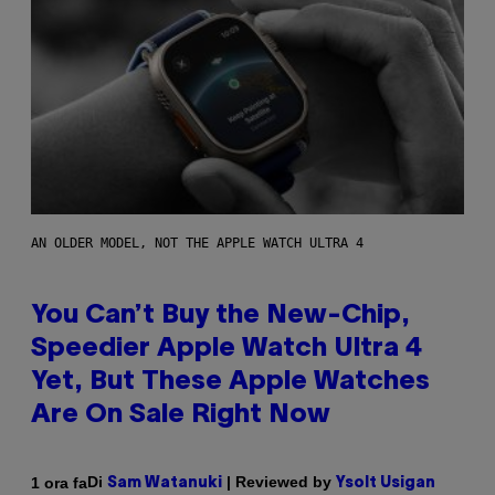
AN OLDER MODEL, NOT THE APPLE WATCH ULTRA 4
You Can’t Buy the New-Chip,
Speedier Apple Watch Ultra 4
Yet, But These Apple Watches
Are On Sale Right Now
Di
| Reviewed by
1 ora fa
Sam Watanuki
Ysolt Usigan