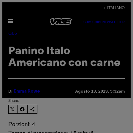
Vai
+ ITALIANO
al
Apri
contenuto
SUBSCRIBE
NEWSLETTER
il
menu
Cibo
Panino Italo
Americano con carne
Di
Agosto 13, 2019, 5:32am
Emma Rowe
Share:
Porzioni: 4
Tempo di preparazione: 15 minuti