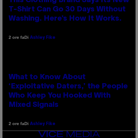
This Clothing Brand Says Its New
T-Shirt Can Go 30 Days Without
Washing. Here’s How It Works.
Di
2 ore fa
Ashley Fike
What to Know About
‘Exploitative Daters,’ the People
Who Keep You Hooked With
Mixed Signals
Di
2 ore fa
Ashley Fike
VICE