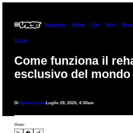
Vai
al
contenuto
Apri
Magazine
Pulse
Life
Tech
Munc
il
menu
Salute
Come funziona il reh
esclusivo del mondo
Di
Sydney Lima
Luglio 29, 2020, 4:30am
Share: