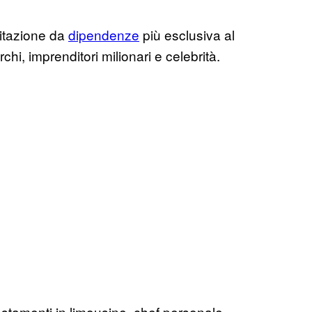
ilitazione da
dipendenze
più esclusiva al
hi, imprenditori milionari e celebrità.
ostamenti in limousine, chef personale,