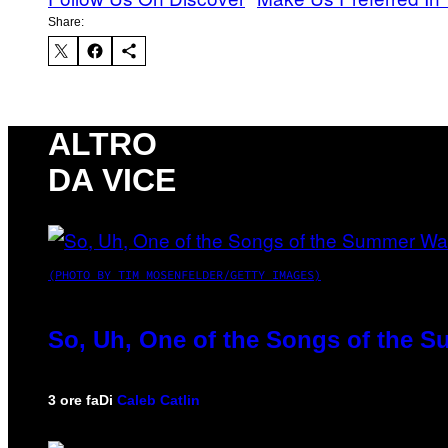
Share:
ALTRO
DA VICE
(PHOTO BY TIM MOSENFELDER/GETTY IMAGES)
So, Uh, One of the Songs of the S
3 ore fa
Di
Caleb Catlin