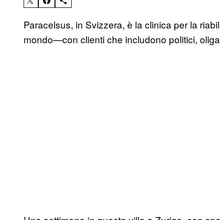
Paracelsus, in Svizzera, è la clinica per la riab
mondo—con clienti che includono politici, oligarc
Una settimana in questa villa a Zurigo, con sp