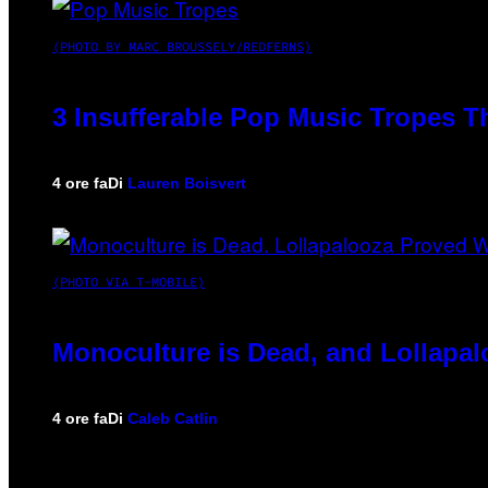
(PHOTO BY MARC BROUSSELY/REDFERNS)
3 Insufferable Pop Music Tropes T
4 ore fa
Di
Lauren Boisvert
(PHOTO VIA T-MOBILE)
Monoculture is Dead, and Lollapal
4 ore fa
Di
Caleb Catlin