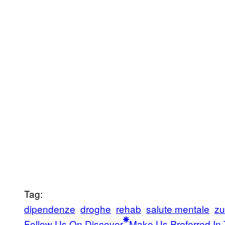
Tag:
dipendenze
droghe
rehab
salute mentale
zu
Follow Us On Discover
Make Us Preferred In 