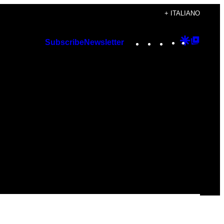
+ ITALIANO
Instagram
TikTok
YouTube
Google
Googl
Subscribe
Newsletter
Discover
Top
Posts