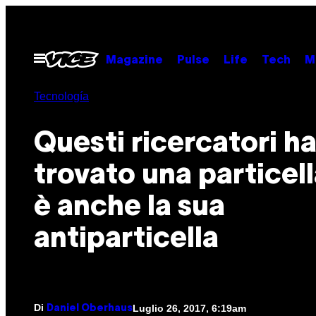
Vai
al
contenuto
Apri
Magazine
Pulse
Life
Tech
M
il
menu
Tecnología
Questi ricercatori h
trovato una particel
è anche la sua
antiparticella
Di
Luglio 26, 2017, 6:19am
Daniel Oberhaus