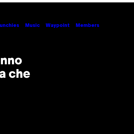
unchies
Music
Waypoint
Members
anno
la che