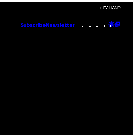
+ ITALIANO
Instagram
TikTok
YouTube
Google
Goog
Subscribe
Newsletter
Discove
Top
Posts