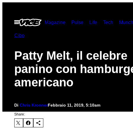
Vai
al
Apri
Magazine
Pulse
Life
Tech
Munch
contenuto
il
menu
Cibo
Patty Melt, il celebre
panino con hamburg
americano
Di
Chris Kronner
Febbraio 11, 2019, 5:10am
Share: