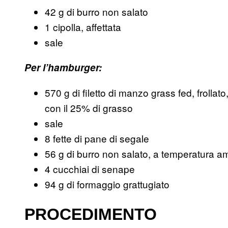
42 g di burro non salato
1 cipolla, affettata
sale
Per l’hamburger:
570 g di filetto di manzo grass fed, frolla
con il 25% di grasso
sale
8 fette di pane di segale
56 g di burro non salato, a temperatura a
4 cucchiai di senape
94 g di formaggio grattugiato
PROCEDIMENTO