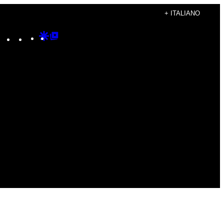
+ ITALIANO
Instagram
TikTok
YouTube
Google
Google
Discover
Top
Posts