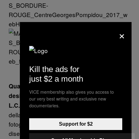
×
Kill the ads for
just $2 a month
Qual è la relazione che si instaura tra
VICE membership also gives you access to
design, new media e pubblico?
our very best writing and exclusive new
Bella domanda! Prima dell’invenzione
L.C. :
documentaries.
della camera qual era la cosa più vicina alla
fotografia? La risposta potrebbe essere
Support for $2
disegni, incisioni e quadri. Probabilmente la