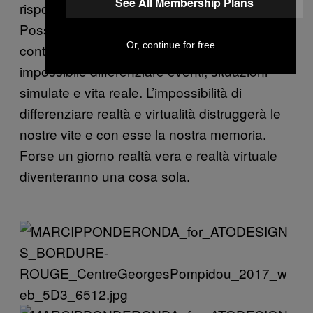
See All Membership Plans
risposta più convincente è: la memoria.
Possiamo chiederci quale sarebbe il
Or, continue for free
contenuto della memoria se diventasse
impossibile differenziare eventi, situazioni
simulate e vita reale. L’impossibilità di
differenziare realtà e virtualità distruggerà le
nostre vite e con esse la nostra memoria.
Forse un giorno realtà vera e realtà virtuale
diventeranno una cosa sola.