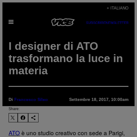
Vai
+ ITALIANO
al
Apri
contenuto
SUBSCRIBE
NEWSLETTER
il
menu
I designer di ATO
trasformano la luce in
materia
Di
Francesco Sileo
Settembre 18, 2017, 10:00am
Share:
ATO
è uno studio creativo con sede a Parigi,