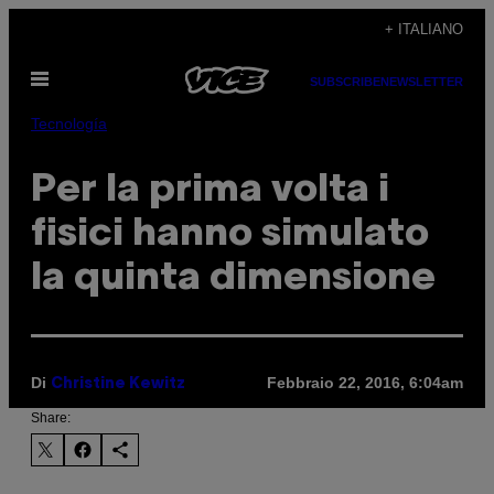
Vai
+ ITALIANO
al
Apri
contenuto
SUBSCRIBE
NEWSLETTER
il
menu
Tecnología
Per la prima volta i
fisici hanno simulato
la quinta dimensione
Di
Febbraio 22, 2016, 6:04am
Christine Kewitz
Share: