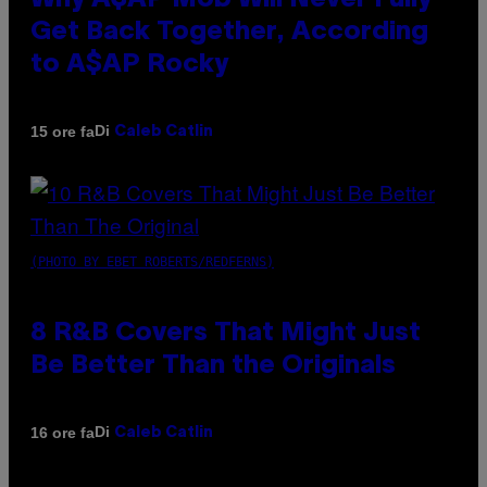
Why A$AP Mob Will Never Fully
Get Back Together, According
to A$AP Rocky
Di
15 ore fa
Caleb Catlin
(PHOTO BY EBET ROBERTS/REDFERNS)
8 R&B Covers That Might Just
Be Better Than the Originals
Di
16 ore fa
Caleb Catlin