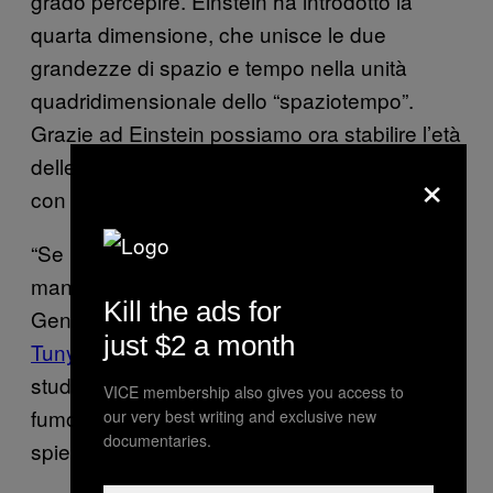
grado percepire. Einstein ha introdotto la
quarta dimensione, che unisce le due
grandezze di spazio e tempo nella unità
quadridimensionale dello “spaziotempo”.
Grazie ad Einstein possiamo ora stabilire l’età
delle stelle e determinare la nostra posizione
×
con il GPS.
“Se la singolarità nuda dovesse esistere,
manderebbe in frantumi la Relatività
Kill the ads for
Generale,” ha dichiarato
Sran
just $2 a month
Tunyasuvunakool
, che ha preso parte allo
studio. “E se la Relatività Generale va in
VICE membership also gives you access to
fumo, non abbiamo più delle teorie ingrado di
our very best writing and exclusive new
documentaries.
spiegare l’Universo.”