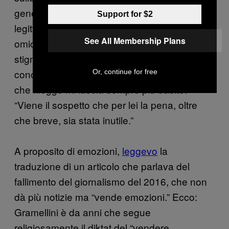
genere ha causato, chiedendosi se sia
Support for $2
legittimo che una persona condannata per
See All Membership Plans
omicidio faccia sfoggio della sua felicità,
stigmatizzando la sua assenza di sensibilità e
concludendo con un pensiero che ogni volta
Or, continue for free
che rileggo mi lascia sempre più basito:
“Viene il sospetto che per lei la pena, oltre
che breve, sia stata inutile.”
A proposito di emozioni,
leggevo
la
traduzione di un articolo che parlava del
fallimento del giornalismo del 2016, che non
dà più notizie ma “vende emozioni.” Ecco:
Gramellini è da anni che segue
religiosamente il diktat del “vendere