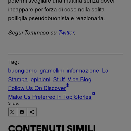
potermi svegliare una mattina senza dover
incappare per forza di cose nella solita
poltiglia pseudobuonista e reazionaria.
Segui Tommaso su
Twitter
.
Tag:
buongiorno
gramellini
informazione
La
Stampa
opinioni
Stuff
Vice Blog
Follow Us On Discover
Make Us Preferred In Top Stories
Share:
CONTENUTI SIMILI