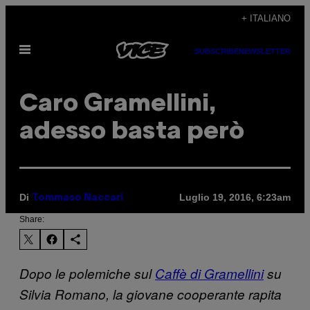
Vai
+ ITALIANO
al
Apri
contenuto
SUBSCRIBE
NEWSLETTER
il
menu
Caro Gramellini,
adesso basta però
Di
Luglio 19, 2016, 6:23am
Tommaso Naccari
Share:
Dopo le polemiche sul
Caffè di Gramellini
su
Silvia Romano, la giovane cooperante rapita