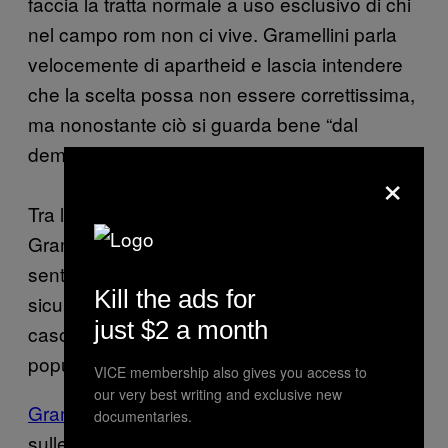
faccia la tratta normale a uso esclusivo di chi
nel campo rom non ci vive. Gramellini parla
velocemente di apartheid e lascia intendere
che la scelta possa non essere correttissima,
ma nonostante ciò si guarda bene “dal
demonizzarne le motivazioni.”
×
Tra le posizioni spacciate per scomode da
Gramellini, ma che in realtà intercettano i
sentimenti più di pancia di chi lo legge, c’è
Kill the ads for
sicuramente anche il suo Buongiorno sul
just $2 a month
caso Matei, imbevuto di giustizialismo e
populismo penale.
VICE membership also gives you access to
our very best writing and exclusive new
Gramellini parla di Doina Matei
facendo leva
documentaries.
sulle emozioni contrastanti che un caso del