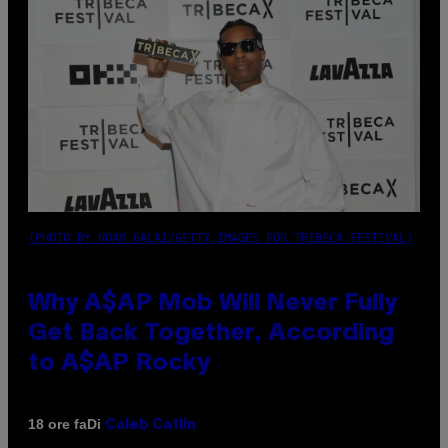
(PHOTO BY NOAM GALAI/GETTY IMAGES FOR TRIBECA FESTIVAL)
Why A$AP Mob Will Never Fully
Get Back Together, According
to A$AP Rocky
Di
18 ore fa
Caleb Catlin