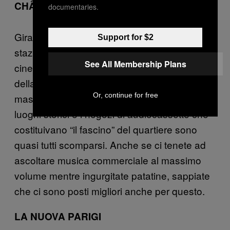
CHÂTELET-LES-HALLES
documentaries.
Girare tra le 13 e le 22 in questa immensa
Support for $2
stazione della metro-centro commerciale-
See All Membership Plans
cinema a cielo aperto è un segno decisivo
della miseria della moderna propensione al
Or, continue for free
masochismo. Inoltre negli ultimi dieci anni i
luoghi storici e i negozi di audiocassette che
costituivano “il fascino” del quartiere sono
quasi tutti scomparsi. Anche se ci tenete ad
ascoltare musica commerciale al massimo
volume mentre ingurgitate patatine, sappiate
che ci sono posti migliori anche per questo.
LA NUOVA PARIGI