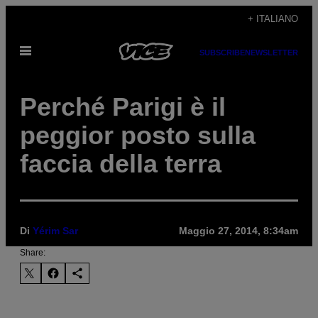
Vai
+ ITALIANO
al
Apri
contenuto
SUBSCRIBE
NEWSLETTER
il
menu
Perché Parigi è il
peggior posto sulla
faccia della terra
Di
Yérim Sar
Maggio 27, 2014, 8:34am
Share: