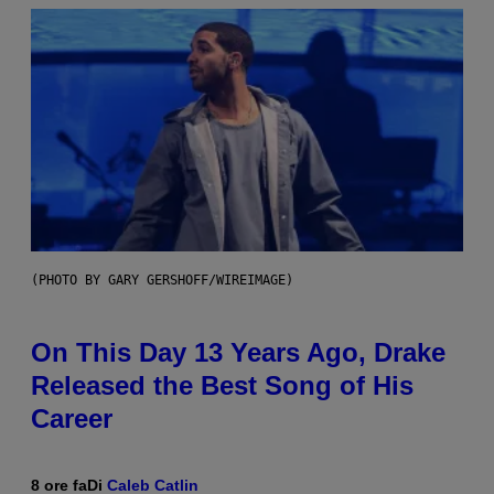
(PHOTO BY GARY GERSHOFF/WIREIMAGE)
On This Day 13 Years Ago, Drake
Released the Best Song of His
Career
8 ore fa
Di
Caleb Catlin