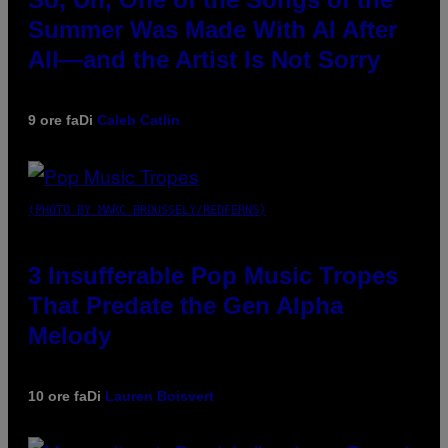
Summer Was Made With AI After
All—and the Artist Is Not Sorry
9 ore fa
Di
Caleb Catlin
(PHOTO BY MARC BROUSSELY/REDFERNS)
3 Insufferable Pop Music Tropes
That Predate the Gen Alpha
Melody
10 ore fa
Di
Lauren Boisvert