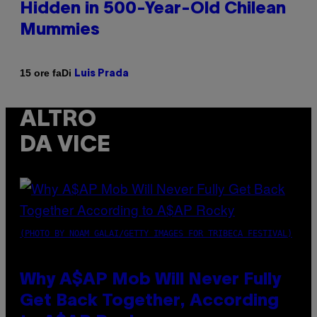
Hidden in 500-Year-Old Chilean
Mummies
Di
15 ore fa
Luis Prada
ALTRO
DA VICE
(PHOTO BY NOAM GALAI/GETTY IMAGES FOR TRIBECA FESTIVAL)
Why A$AP Mob Will Never Fully
Get Back Together, According