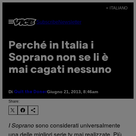
Vai
+ ITALIANO
al
Apri
Subscribe
Newsletter
contenuto
il
menu
Perché in Italia i
Soprano non se li è
mai cagati nessuno
Di
Giugno 21, 2013, 8:46am
Quit the Doner
Share:
sono considerati universalmente
I Soprano
una delle migliori serie tv mai realizzate. Più