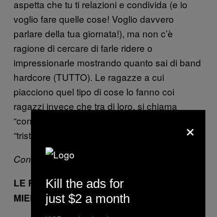
aspetta che tu ti relazioni e condivida (e io
voglio fare quelle cose! Voglio davvero
parlare della tua giornata!), ma non c’è
ragione di cercare di farle ridere o
impressionarle mostrando quanto sai di band
hardcore (TUTTO). Le ragazze a cui
piacciono quel tipo di cose lo fanno coi
ragazzi invece che tra di loro, si chiama
“condizionamento sociale di genere” e anche
×
“tristezza”.
Continua a pagina 2
Kill the ads for
LE RAGAZZE COMUNICANO PEGGIO DEI
just $2 a month
MIEI PARENTI POSH DI PERIFERIA