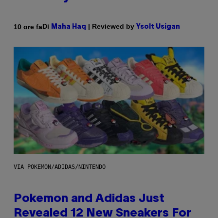
Di
| Reviewed by
10 ore fa
Maha Haq
Ysolt Usigan
VIA POKEMON/ADIDAS/NINTENDO
Pokemon and Adidas Just
Revealed 12 New Sneakers For