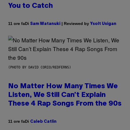
You to Catch
Di
| Reviewed by
11 ore fa
Sam Watanuki
Ysolt Usigan
(PHOTO BY DAVID CORIO/REDFERNS)
No Matter How Many Times We
Listen, We Still Can’t Explain
These 4 Rap Songs From the 90s
Di
11 ore fa
Caleb Catlin