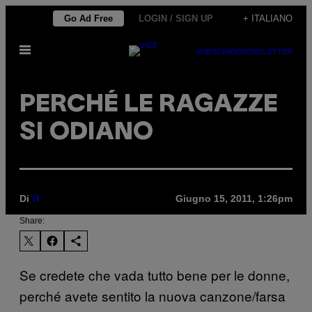
Vai
Go Ad Free
LOGIN / SIGN UP
+ ITALIANO
al
Apri
contenuto
SUBSCRIBE
NEWSLETTER
il
menu
PERCHÉ LE RAGAZZE
SI ODIANO
Di
Giugno 15, 2011, 1:26pm
it
Share:
Se credete che vada tutto bene per le donne,
perché
avete sentito la nuova canzone/farsa