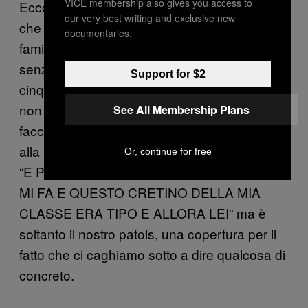
VICE membership also gives you access to
Ecco come parlo a quell’isola col collo alto
our very best writing and exclusive new
che sono i miei genitori: non lo faccio. La mia
documentaries.
famiglia arci-POSH è tipo
John Cheever
senza bisessualità, in Canada, scisso in
Support for $2
cinque persone. Allo stesso modo, le ragazze
non comunicano bene, anche se non
See All Membership Plans
facciamo altro che ronzarci intorno dando aria
alla bocca. So che sembra che siamo tutte un
Or, continue for free
“E POI E LEI HA DETTO E ALLORA IO E LEI
MI FA E QUESTO CRETINO DELLA MIA
CLASSE ERA TIPO E ALLORA LEI” ma è
soltanto il nostro patois, una copertura per il
fatto che ci caghiamo sotto a dire qualcosa di
concreto.