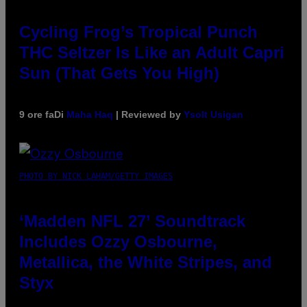
Cycling Frog’s Tropical Punch
THC Seltzer Is Like an Adult Capri
Sun (That Gets You High)
9 ore fa
Di
Maha Haq
| Reviewed by
Ysolt Usigan
PHOTO BY NICK LAHAM/GETTY IMAGES
‘Madden NFL 27’ Soundtrack
Includes Ozzy Osbourne,
Metallica, the White Stripes, and
Styx