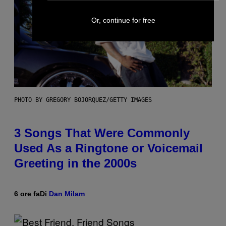
Or, continue for free
PHOTO BY GREGORY BOJORQUEZ/GETTY IMAGES
3 Songs That Were Commonly
Used As a Ringtone or Voicemail
Greeting in the 2000s
6 ore fa
Di
Dan Milam