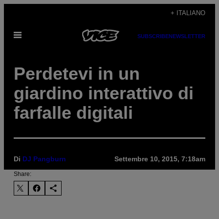
Vai
+ ITALIANO
al
Apri
contenuto
SUBSCRIBE
NEWSLETTER
il
menu
Perdetevi in un
giardino interattivo di
farfalle digitali
Di
DJ Pangburn
Settembre 10, 2015, 7:18am
Share: