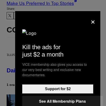
Make Us Preferred In Top Stories
Share:
×
CONTENUTI SIMILI
Kill the ads for
just $2 a month
ILLUSTRATION BY REESA.
VICE membership also gives you access to
our very best writing and exclusive new
Daily Horoscope: August 7, 2026
documentaries.
1 ora fa
Di
Ashley Fike
Support for $2
See All Membership Plans