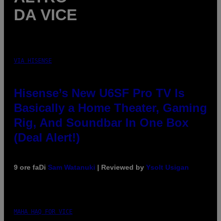
DA VICE
VIA HISENSE
Hisense’s New U6SF Pro TV Is
Basically a Home Theater, Gaming
Rig, And Soundbar In One Box
(Deal Alert!)
9 ore fa
Di
Sam Watanuki
| Reviewed by
Ysolt Usigan
MAHA HAQ FOR VICE