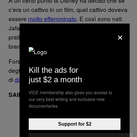
A un certo punto la Disney ha deciso che se
c’era un cattivo in un film, quel cattivo doveva
essere
molto effemminato
. E così sono nati
Jafar, Scar e il cattivo di
(Ade),
Hercules
×
praticamente interscambiabili nei loro modi,
brame di potere e omosessualità latente.
Forse era solo scarsa fantasia nella stanza
Kill the ads for
degli sceneggiatori, o forse stavano cercando
just $2 a month
di
dirci qualcosa.
VICE membership also gives you access to
SAILOR MOON
our very best writing and exclusive new
documentaries.
Support for $2