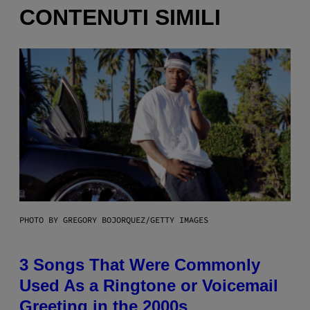
CONTENUTI SIMILI
PHOTO BY GREGORY BOJORQUEZ/GETTY IMAGES
3 Songs That Were Commonly
Used As a Ringtone or Voicemail
Greeting in the 2000s