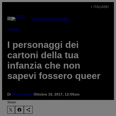
Vai
+ ITALIANO
al
Apri
Subscribe
Newsletter
contenuto
il
menu
Identità
I personaggi dei
cartoni della tua
infanzia che non
sapevi fossero queer
Di
Marta Magni
Ottobre 16, 2017, 12:00am
Share: