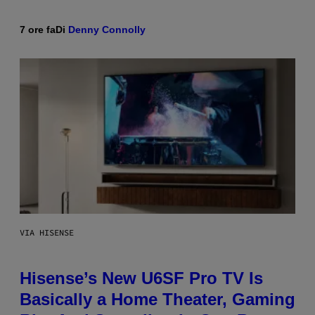
7 ore fa
Di
Denny Connolly
VIA HISENSE
Hisense’s New U6SF Pro TV Is
Basically a Home Theater, Gaming