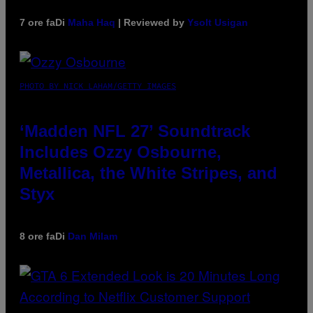
7 ore fa
Di
Maha Haq
| Reviewed by
Ysolt Usigan
PHOTO BY NICK LAHAM/GETTY IMAGES
‘Madden NFL 27’ Soundtrack
Includes Ozzy Osbourne,
Metallica, the White Stripes, and
Styx
8 ore fa
Di
Dan Milam