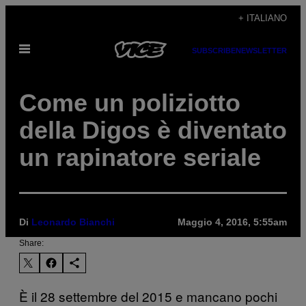
Vai
+ ITALIANO
al
Apri
contenuto
SUBSCRIBE
NEWSLETTER
il
menu
Come un poliziotto
della Digos è diventato
un rapinatore seriale
Di
Leonardo Bianchi
Maggio 4, 2016, 5:55am
Share:
È il 28 settembre del 2015 e mancano pochi