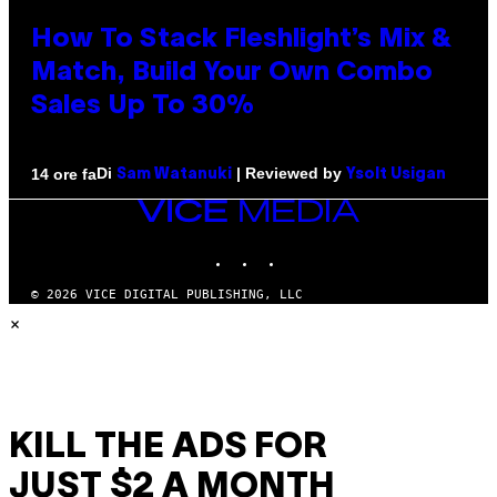
How To Stack Fleshlight’s Mix &
Match, Build Your Own Combo
Sales Up To 30%
Di
| Reviewed by
14 ore fa
Sam Watanuki
Ysolt Usigan
VICE
MEDIA
INSTAGRAM
TIKTOK
YOUTUBE
© 2026 VICE DIGITAL PUBLISHING, LLC
×
KILL THE ADS FOR
JUST $2 A MONTH