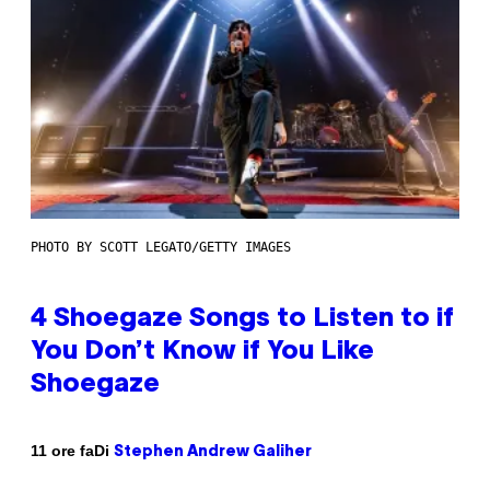
PHOTO BY SCOTT LEGATO/GETTY IMAGES
4 Shoegaze Songs to Listen to if
You Don’t Know if You Like
Shoegaze
Di
11 ore fa
Stephen Andrew Galiher