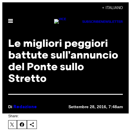
Vai
+ ITALIANO
al
Apri
contenuto
SUBSCRIBE
NEWSLETTER
il
menu
Le migliori peggiori
battute sull’annuncio
del Ponte sullo
Stretto
Di
Settembre 28, 2016, 7:48am
Redazione
Share: