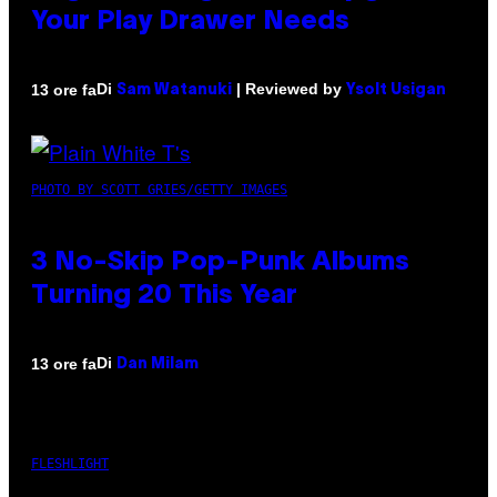
Your Play Drawer Needs
Di
| Reviewed by
13 ore fa
Sam Watanuki
Ysolt Usigan
PHOTO BY SCOTT GRIES/GETTY IMAGES
3 No-Skip Pop-Punk Albums
Turning 20 This Year
Di
13 ore fa
Dan Milam
FLESHLIGHT