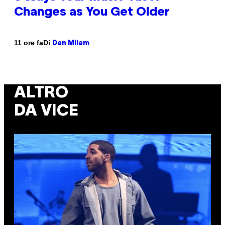
Changes as You Get Older
Di
11 ore fa
Dan Milam
ALTRO
DA VICE