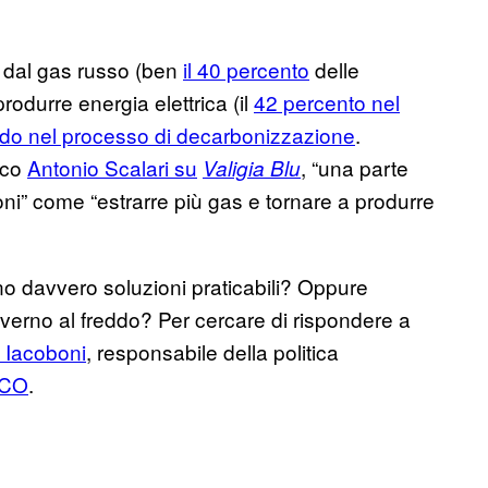
ù dal gas russo (ben
il 40 percento
delle
rodurre energia elettrica (il
42 percento nel
tardo nel processo di decarbonizzazione
.
fico
Antonio Scalari su
, “una parte
Valigia Blu
oni” come “estrarre più gas e tornare a produrre
o davvero soluzioni praticabili? Oppure
verno al freddo? Per cercare di rispondere a
 Iacoboni
, responsabile della politica
CCO
.