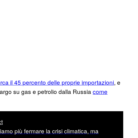
irca il 45 percento delle proprie importazioni
, e
rgo su gas e petrolio dalla Russia
come
t
amo più fermare la crisi climatica, ma