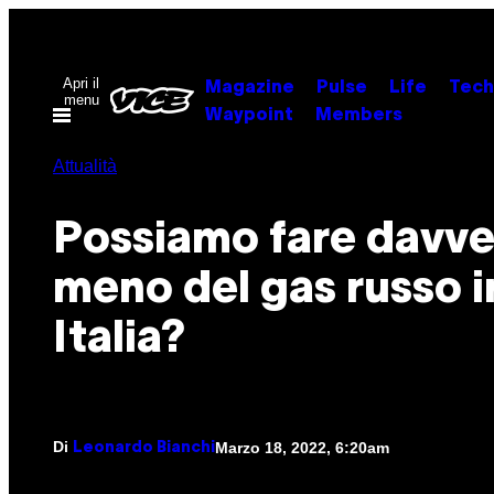
Vai
al
contenuto
Apri il
Magazine
Pulse
Life
Tech
menu
Waypoint
Members
Attualità
Possiamo fare davve
meno del gas russo i
Italia?
Di
Marzo 18, 2022, 6:20am
Leonardo Bianchi