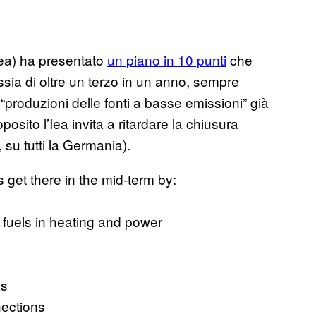
Iea) ha presentato
un piano in 10 punti
che
ssia di oltre un terzo in un anno, sempre
 “produzioni delle fonti a basse emissioni” già
oposito l’Iea invita a ritardare la chiusura
 su tutti la Germania).
get there in the mid-term by:
l fuels in heating and power
ks
nections