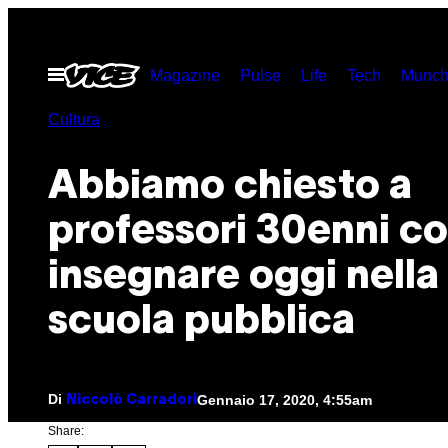
Vai
al
Apri
Magazine
Pulse
Life
Tech
Munch
contenuto
il
menu
Cultura
Abbiamo chiesto a
professori 30enni c
insegnare oggi nella
scuola pubblica
Di
Gennaio 17, 2020, 4:55am
Niccolò Carradori
Share: