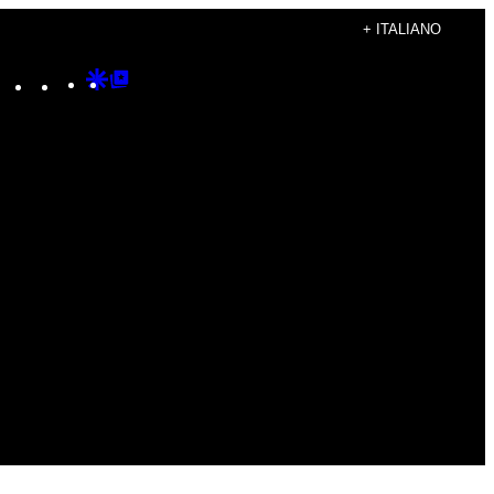
+ ITALIANO
Instagram
TikTok
YouTube
Google
Google
Discover
Top
Posts