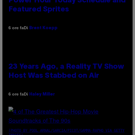
Power Hour Today Schedule and
Featured Sprites
Di
6 ore fa
Brent Koepp
23 Years Ago, a Reality TV Show
Host Was Stabbed on Air
Di
6 ore fa
Haley Miller
(PHOTO BY POOL ARNAL/GARCIA/PICOT/GAMMA-RAPHO VIA GETTY
IMAGES)