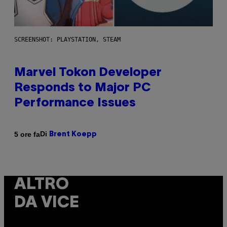
SCREENSHOT: PLAYSTATION, STEAM
Marvel Tokon Developer
Responds to Major PC
Performance Issues
Di
5 ore fa
Brent Koepp
ALTRO
DA VICE