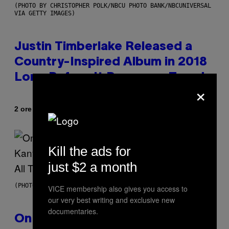
(PHOTO BY CHRISTOPHER POLK/NBCU PHOTO BANK/NBCUNIVERSAL
VIA GETTY IMAGES)
Justin Timberlake Released a
Country-Inspired Album in 2018
Long Before It Became a Trend
×
Di
2 ore fa
Caleb Catlin
Kill the ads for
just $2 a month
(PHOTO BY DANIEL BOCZARSKI/GETTY IMAGES FOR VEVO)
VICE membership also gives you access to
our very best writing and exclusive new
documentaries.
On This Day 15 Years Ago, Jay-Z