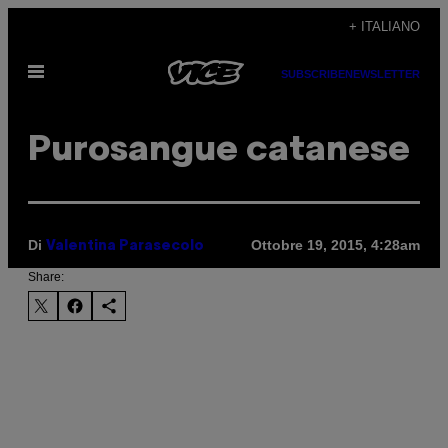
Vai
+ ITALIANO
al
Apri
contenuto
SUBSCRIBE
NEWSLETTER
il
menu
Purosangue catanese
Di
Ottobre 19, 2015, 4:28am
Valentina Parasecolo
Share: