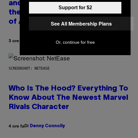
and Kanye West Dropped One of
Support for $2
the Best Collaborative Albums
of All Time
See All Membership Plans
Di
3 ore fa
Caleb Catlin
Or, continue for free
SCREENSHOT: NETEASE
Who Is The Hood? Everything To
Know About The Newest Marvel
Rivals Character
Di
4 ore fa
Denny Connolly