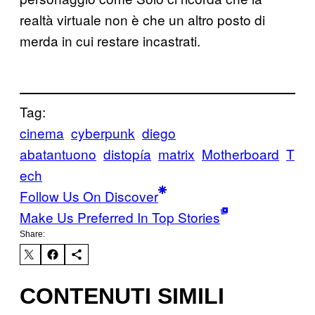
realtà virtuale non è che un altro posto di
merda in cui restare incastrati.
Tag:
cinema
cyberpunk
diego
abatantuono
distopía
matrix
Motherboard
T
ech
Follow Us On Discover
Make Us Preferred In Top Stories
Share:
CONTENUTI SIMILI