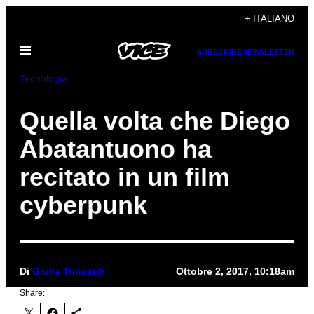
Vai
+ ITALIANO
al
Apri
contenuto
SUBSCRIBE
NEWSLETTER
il
menu
Tecnología
Quella volta che Diego
Abatantuono ha
recitato in un film
cyberpunk
Di
Giulia Trincardi
Ottobre 2, 2017, 10:18am
Share: