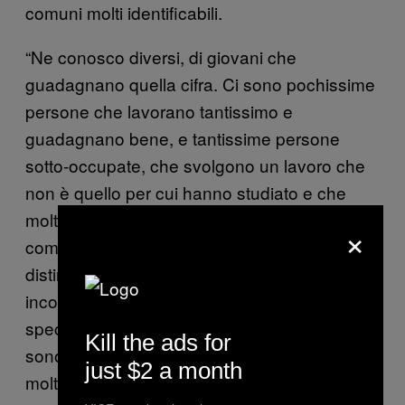
comuni molti identificabili.
“Ne conosco diversi, di giovani che
guadagnano quella cifra. Ci sono pochissime
persone che lavorano tantissimo e
guadagnano bene, e tantissime persone
sotto-occupate, che svolgono un lavoro che
non è quello per cui hanno studiato e che
molto spesso sono anche sottopagate,”
×
commenta. “Ci sono sicuramente dei tratti
distintivi nei giovani di successo che ho
incontrato: sono persone polifunzionali, molto
specializzate—che hanno capito in cosa
Kill the ads for
sono brave, ma soprattutto che sanno fare
just $2 a month
molte altre cose.”