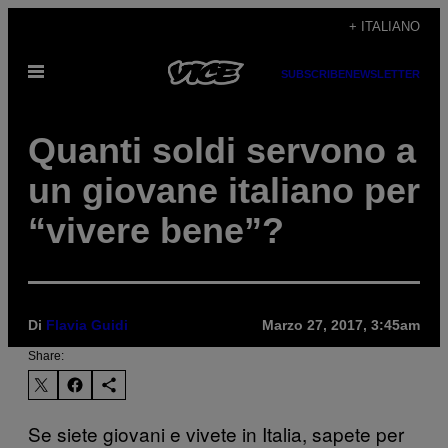
Vai
+ ITALIANO
al
Apri
contenuto
SUBSCRIBE
NEWSLETTER
il
menu
Quanti soldi servono a
un giovane italiano per
“vivere bene”?
Di
Flavia Guidi
Marzo 27, 2017, 3:45am
Share:
Se siete giovani e vivete in Italia, sapete per