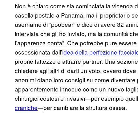
Non è chiaro come sia cominciata la vicenda d
casella postale a Panama, ma il proprietario 
username di “poobear” e dice di avere 32 anni. 
intervista che gli ho inviato, ma la comunità ch
l’apparenza conta”. Che potrebbe pure essere u
ossessionata dall’
idea della perfezione faccial
proprie fattezze e attrarre partner. Una sezion
chiedere agli altri di darti un voto, ovvero dov
anonimi diano loro consigli su come diventare p
apparentemente innocue come un nuovo taglio d
chirurgici costosi e invasivi—per esempio quel
craniche
—per cambiare la struttura ossea.