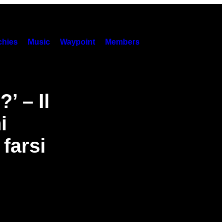
hies
Music
Waypoint
Members
’ – Il
i
 farsi