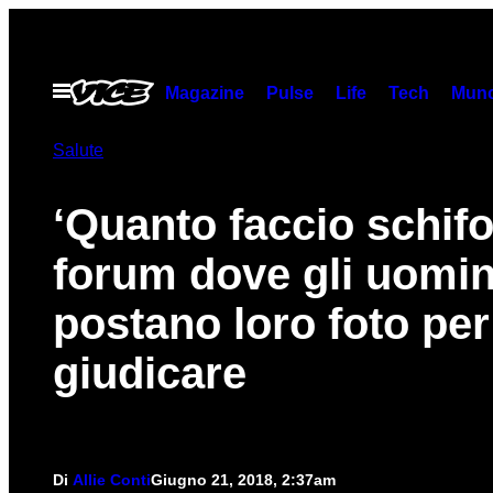
Vai
al
contenuto
Apri
Magazine
Pulse
Life
Tech
Munc
il
menu
Salute
‘Quanto faccio schifo?
forum dove gli uomin
postano loro foto per
giudicare
Di
Allie Conti
Giugno 21, 2018, 2:37am