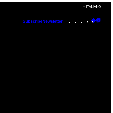
+ ITALIANO
Instagram
TikTok
YouTube
Google
Googl
Subscribe
Newsletter
Discover
Top
Posts