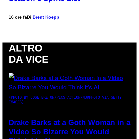
16 ore fa
Di
Brent Koepp
ALTRO
DA VICE
(PHOTO BY JOSE BRETON/PICS ACTION/NURPHOTO VIA GETTY
IMAGES)
Drake Barks at a Goth Woman in a
Video So Bizarre You Would