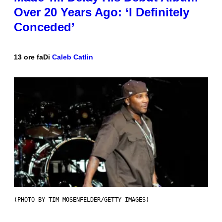
Over 20 Years Ago: ‘I Definitely
Conceded’
13 ore fa
Di
Caleb Catlin
(PHOTO BY TIM MOSENFELDER/GETTY IMAGES)