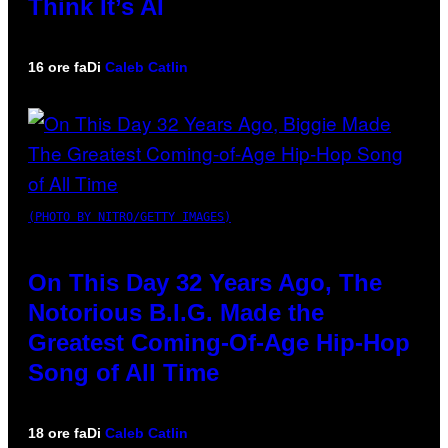
Think It’s AI
16 ore fa
Di
Caleb Catlin
(PHOTO BY NITRO/GETTY IMAGES)
On This Day 32 Years Ago, The
Notorious B.I.G. Made the
Greatest Coming-Of-Age Hip-Hop
Song of All Time
18 ore fa
Di
Caleb Catlin