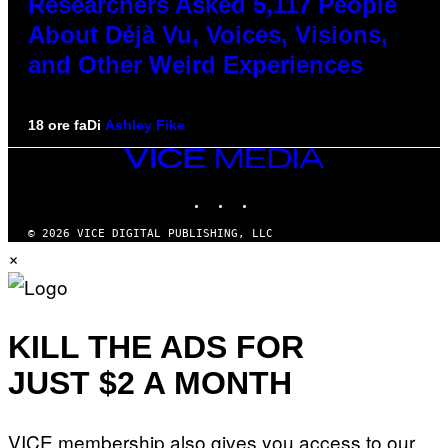
Researchers Asked 5,117 People
About Déjà Vu, Voices, Visions,
and Other Weird Experiences
18 ore fa
Di
Ashley Fike
VICE
MEDIA
INSTAGRAM
TIKTOK
YOUTUBE
© 2026 VICE DIGITAL PUBLISHING, LLC
×
KILL THE ADS FOR
JUST $2 A MONTH
VICE membership also gives you access to our