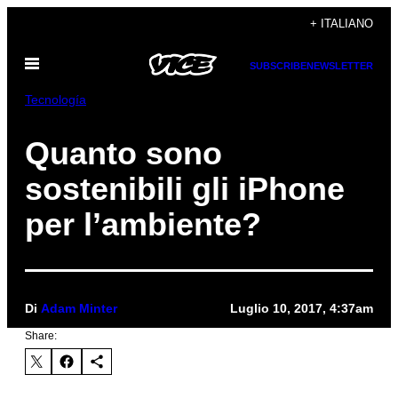
Vai
+ ITALIANO
al
Apri
contenuto
SUBSCRIBE
NEWSLETTER
il
menu
Tecnología
Quanto sono
sostenibili gli iPhone
per l’ambiente?
Di
Adam Minter
Luglio 10, 2017, 4:37am
Share: