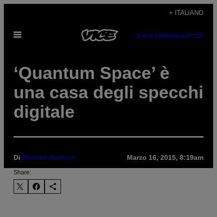
Vai
+ ITALIANO
al
Apri
contenuto
SUBSCRIBE
NEWSLETTER
il
menu
‘Quantum Space’ è
una casa degli specchi
digitale
Di
Beckett Mufson
Marzo 16, 2015, 8:19am
Share: