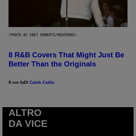
(PHOTO BY EBET ROBERTS/REDFERNS)
8 R&B Covers That Might Just Be
Better Than the Originals
9 ore fa
Di
Caleb Catlin
ALTRO
DA VICE