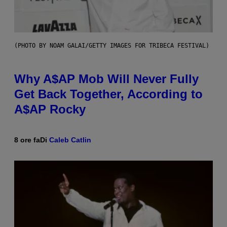
(PHOTO BY NOAM GALAI/GETTY IMAGES FOR TRIBECA FESTIVAL)
Why A$AP Mob Will Never Fully
Get Back Together, According to
A$AP Rocky
8 ore fa
Di
Caleb Catlin