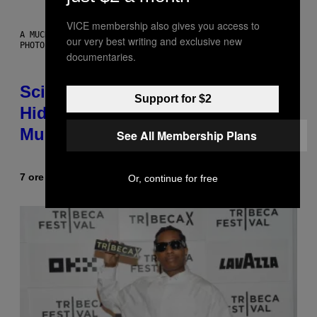
VICE membership also gives you access to
A MUCH, MUCH OLDER CHILEAN MUMMY THAN THOSE IN QUESTION.
our very best writing and exclusive new
PHOTO: MARTIN BERNETTI/AFP VIA GETTY IMAGES
documentaries.
Scientists Found Smallpox DNA
Support for $2
Hidden in 500-Year-Old Chilean
Mummies
See All Membership Plans
7 ore fa
Di
Luis Prada
Or, continue for free