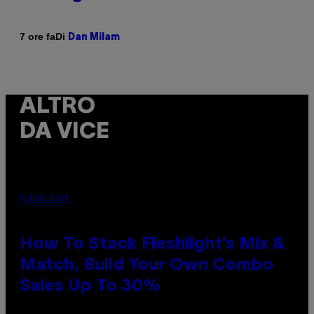
Di
7 ore fa
Dan Milam
ALTRO
DA VICE
FLESHLIGHT
How To Stack Fleshlight’s Mix &
Match, Build Your Own Combo
Sales Up To 30%