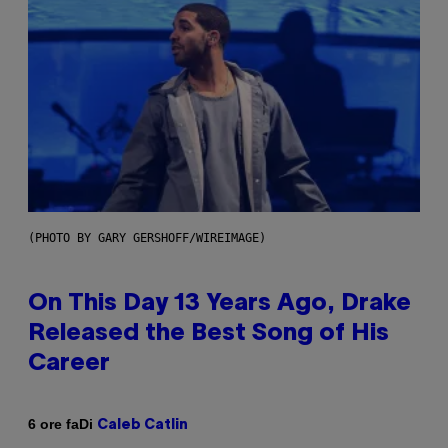
(PHOTO BY GARY GERSHOFF/WIREIMAGE)
On This Day 13 Years Ago, Drake
Released the Best Song of His
Career
Di
6 ore fa
Caleb Catlin