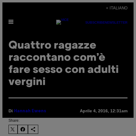
Vai
+ ITALIANO
al
Apri
contenuto
SUBSCRIBE
NEWSLETTER
il
menu
Quattro ragazze
raccontano com’è
fare sesso con adulti
vergini
Di
Aprile 4, 2016, 12:31am
Hannah Ewens
Share: