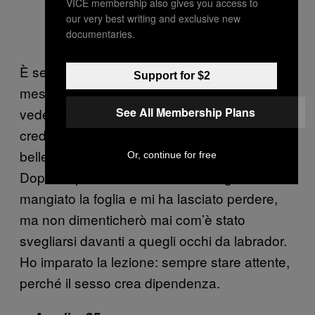
VICE membership also gives you access to
our very best writing and exclusive new
documentaries.
È seguito un vero e proprio assedio di
Support for $2
messaggi e telefonate, in cui mi chiedeva di
See All Membership Plans
vederci, di aprire il mio cuore a lui (Gesù) e di
credergli: non voleva che “una delle notti più
belle della sua vita” non avesse seguito.
Or, continue for free
Dopo un paio di settimane che lo ignoravo ha
mangiato la foglia e mi ha lasciato perdere,
ma non dimenticherò mai com’è stato
svegliarsi davanti a quegli occhi da labrador.
Ho imparato la lezione: sempre stare attente,
perché il sesso crea dipendenza.