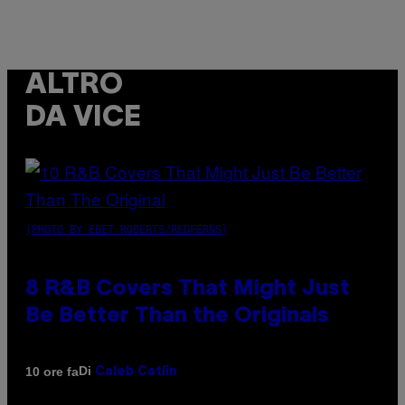
ALTRO
DA VICE
(PHOTO BY EBET ROBERTS/REDFERNS)
8 R&B Covers That Might Just
Be Better Than the Originals
Di
10 ore fa
Caleb Catlin