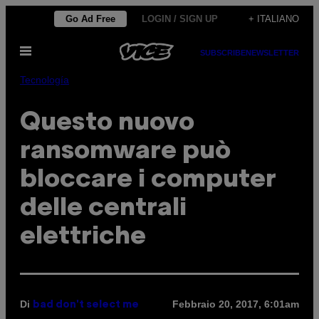
Vai
Go Ad Free
LOGIN / SIGN UP
+ ITALIANO
al
Apri
contenuto
SUBSCRIBE
NEWSLETTER
il
menu
Tecnología
Questo nuovo
ransomware può
bloccare i computer
delle centrali
elettriche
Di
Febbraio 20, 2017, 6:01am
bad don't select me