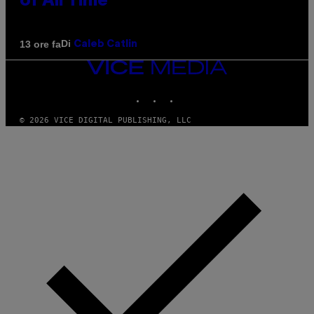
of All Time
Di
13 ore fa
Caleb Catlin
VICE
MEDIA
INSTAGRAM
TIKTOK
YOUTUBE
© 2026 VICE DIGITAL PUBLISHING, LLC