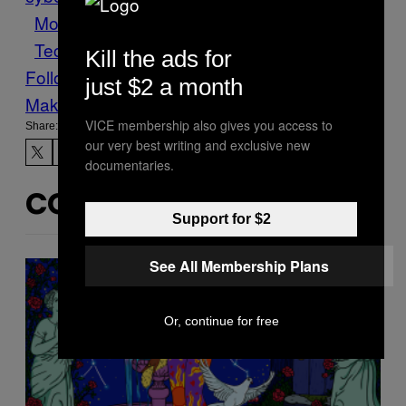
Motherboard
News
PLC
sicurezza
Tech
Tecnologia
Kill the ads for
Follow Us On Discover
just $2 a month
Make Us Preferred In Top Stories
VICE membership also gives you access to
Share:
our very best writing and exclusive new
documentaries.
CONTENUTI SIMILI
Support for $2
See All Membership Plans
Or, continue for free