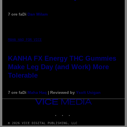
7 ore fa
Di
Dan Milam
MAHA HAQ FOR VICE
KANHA FX Energy THC Gummies
Make Leg Day (and Work) More
Tolerable
7 ore fa
Di
Maha Haq
| Reviewed by
Ysolt Usigan
VICE
MEDIA
INSTAGRAM
TIKTOK
YOUTUBE
© 2026 VICE DIGITAL PUBLISHING, LLC