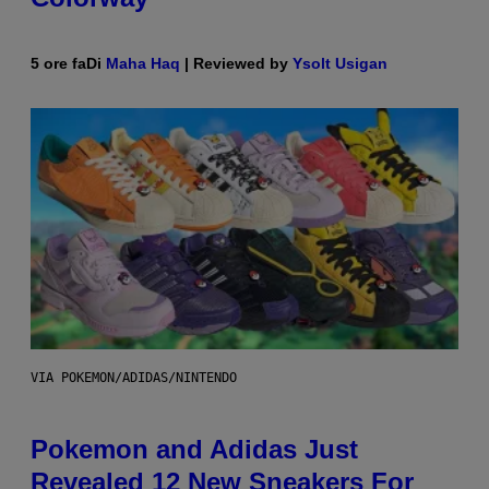
5 ore fa
Di
Maha Haq
| Reviewed by
Ysolt Usigan
VIA POKEMON/ADIDAS/NINTENDO
Pokemon and Adidas Just
Revealed 12 New Sneakers For