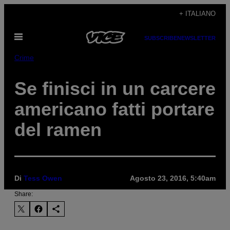
Vai
+ ITALIANO
al
Apri
contenuto
SUBSCRIBE
NEWSLETTER
il
menu
Crime
Se finisci in un carcere
americano fatti portare
del ramen
Di
Tess Owen
Agosto 23, 2016, 5:40am
Share: