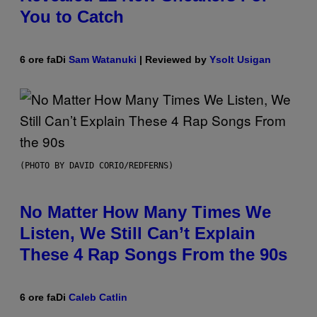
You to Catch
6 ore fa
Di
Sam Watanuki
| Reviewed by
Ysolt Usigan
(PHOTO BY DAVID CORIO/REDFERNS)
No Matter How Many Times We
Listen, We Still Can’t Explain
These 4 Rap Songs From the 90s
6 ore fa
Di
Caleb Catlin