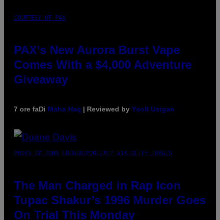
COURTESY OF PAX
PAX’s New Aurora Burst Vape
Comes With a $4,000 Adventure
Giveaway
7 ore fa
Di
Maha Haq
| Reviewed by
Ysolt Usigan
PHOTO BY JOHN LOCHER/POOL/AFP VIA GETTY IMAGES
The Man Charged in Rap Icon
Tupac Shakur’s 1996 Murder Goes
On Trial This Monday