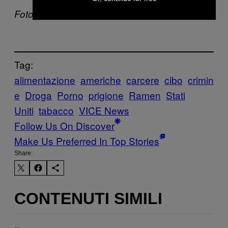
Foto via
Wikimedia Commons
Tag:
alimentazione
americhe
carcere
cibo
crimin
e
Droga
Porno
prigione
Ramen
Stati
Uniti
tabacco
VICE News
Follow Us On Discover
Make Us Preferred In Top Stories
Share:
CONTENUTI SIMILI