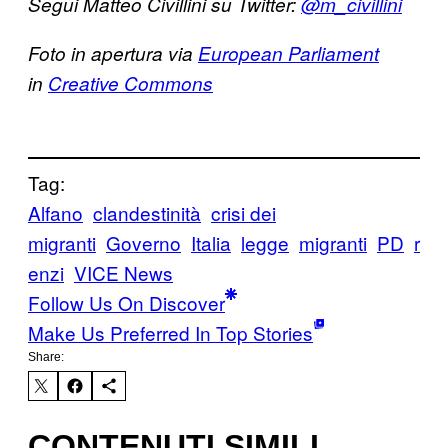
Segui Matteo Civillini su Twitter:
@m_civillini
Foto in apertura via
European Parliament
in
Creative Commons
Tag:
Alfano
clandestinità
crisi dei
migranti
Governo
Italia
legge
migranti
PD
r
enzi
VICE News
Follow Us On Discover
Make Us Preferred In Top Stories
Share:
CONTENUTI SIMILI