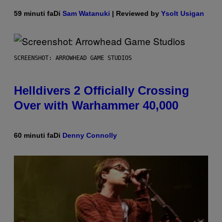
59 minuti fa
Di
Sam Watanuki
| Reviewed by
Ysolt Usigan
SCREENSHOT: ARROWHEAD GAME STUDIOS
Helldivers 2 Officially Crossing
Over with Warhammer 40,000
60 minuti fa
Di
Denny Connolly