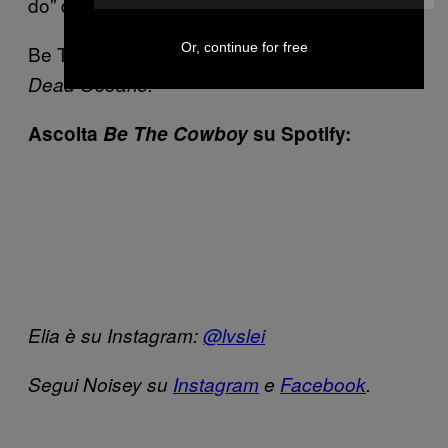
do” dolcemente delirante.
Or, continue for free
Be The Cowboy
è uscito il 17 agosto per
Dead Oceans.
Ascolta
Be The Cowboy
su Spotify:
Elia è su Instagram:
@lvslei
Segui Noisey su
Instagram
e
Facebook
.