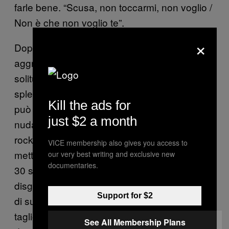
farle bene. “Scusa, non toccarmi, non voglio /
Non è che non voglio te”.
×
Dopo aver immaginato matrimoni stantii a cui
aggrapparsi, aver giocato con la sua
solitudine, Mitski crolla definitivamente nella
splendida “Blue Light”. “C’è qualcuno che mi
Kill the ads for
può baciare? Sto impazzendo / Cammino
just $2 a month
nuda, per casa / Argentea, la notte”. Sotto, un
rock impacchianito da un assurdo cowbell
VICE membership also gives you access to
mette quasi a disagio: se non fosse che dopo
our very best writing and exclusive new
documentaries.
30 secondi la musica si rende conto di potersi
disgregare, e quello fa. Si spegne in un muro
Support for $2
di suono, affievolisce fino a morire, e da un
taglio che sembra una bocca esce un “do-do-
See All Membership Plans