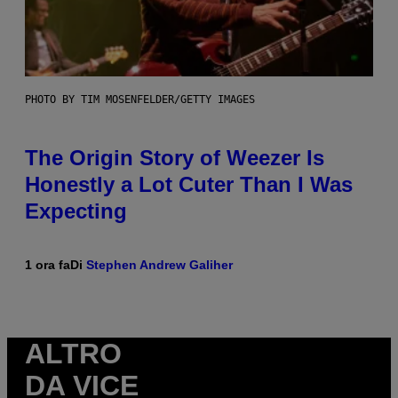
PHOTO BY TIM MOSENFELDER/GETTY IMAGES
The Origin Story of Weezer Is
Honestly a Lot Cuter Than I Was
Expecting
1 ora fa
Di
Stephen Andrew Galiher
ALTRO
DA VICE