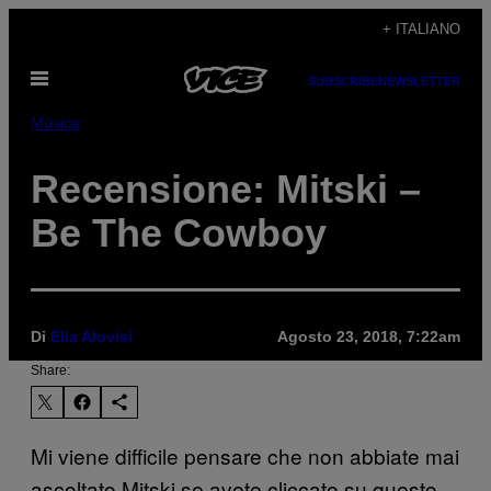
Vai
+ ITALIANO
al
Apri
contenuto
SUBSCRIBE
NEWSLETTER
il
menu
Música
Recensione: Mitski –
Be The Cowboy
Di
Elia Alovisi
Agosto 23, 2018, 7:22am
Share:
Mi viene difficile pensare che non abbiate mai
ascoltato Mitski se avete cliccato su questo