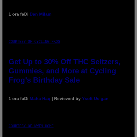
1 ora fa
Di
Dan Milam
COURTESY OF CYCLING FROG
Get Up to 30% Off THC Seltzers,
Gummies, and More at Cycling
Frog’s Birthday Sale
1 ora fa
Di
Maha Haq
| Reviewed by
Ysolt Usigan
COURTESY OF NWTN HOME