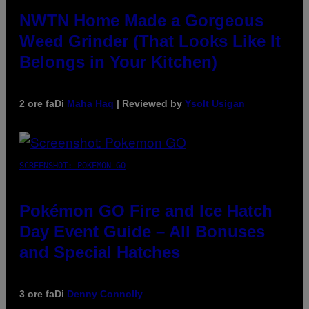
NWTN Home Made a Gorgeous
Weed Grinder (That Looks Like It
Belongs in Your Kitchen)
2 ore fa
Di
Maha Haq
| Reviewed by
Ysolt Usigan
SCREENSHOT: POKEMON GO
Pokémon GO Fire and Ice Hatch
Day Event Guide – All Bonuses
and Special Hatches
3 ore fa
Di
Denny Connolly