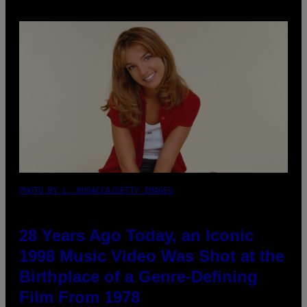
PHOTO BY L. BUSACCA/GETTY IMAGES
28 Years Ago Today, an Iconic
1998 Music Video Was Shot at the
Birthplace of a Genre-Defining
Film From 1978