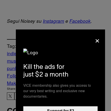
Segui Noisey su
Instagram
e
Facebook
.
×
Tag:
indie rock
londra
Music
Noisey
Nuova
musica
nuovo album
post-
Kill the ads for
punk
recensioni
Streaming
uk
just $2 a month
Follow Us On Discover
Make Us Preferred In Top Stories
VICE membership also gives you access to
Share:
our very best writing and exclusive new
documentaries.
CONTENUTI SIMILI
Support for $2