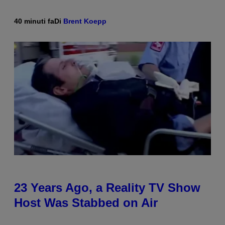
40 minuti fa
Di
Brent Koepp
23 Years Ago, a Reality TV Show
Host Was Stabbed on Air