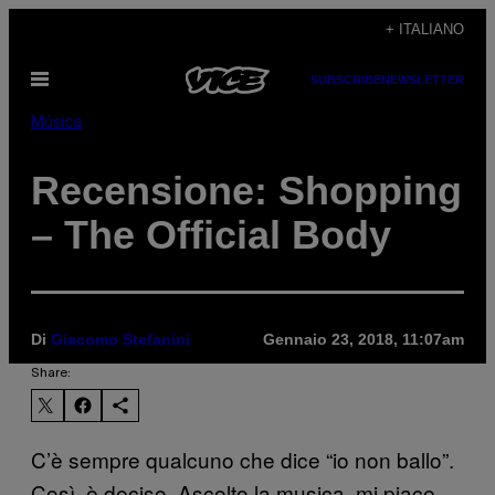
Vai
+ ITALIANO
al
Apri
SUBSCRIBE
NEWSLETTER
contenuto
il
menu
Música
Recensione: Shopping
– The Official Body
Di
Giacomo Stefanini
Gennaio 23, 2018, 11:07am
Share:
C’è sempre qualcuno che dice “io non ballo”.
Così, è deciso. Ascolto la musica, mi piace,