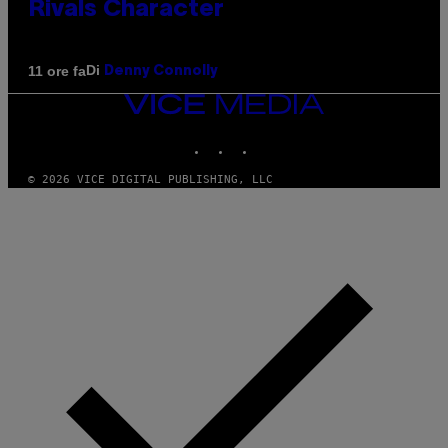
Rivals Character
Di
11 ore fa
Denny Connolly
VICE
MEDIA
INSTAGRAM
TIKTOK
YOUTUBE
© 2026 VICE DIGITAL PUBLISHING, LLC