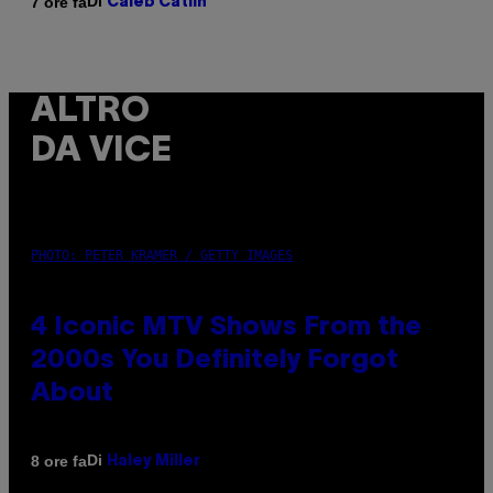
Di
7 ore fa
Caleb Catlin
ALTRO
DA VICE
PHOTO: PETER KRAMER / GETTY IMAGES
4 Iconic MTV Shows From the
2000s You Definitely Forgot
About
Di
8 ore fa
Haley Miller