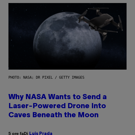
PHOTO: NASA; DR PIXEL / GETTY IMAGES
Why NASA Wants to Send a
Laser-Powered Drone Into
Caves Beneath the Moon
Di
5 ore fa
Luis Prada