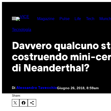
Vai
al
Apri
Magazine
Pulse
Life
Tech
Munch
contenuto
il
menu
Tecnología
Davvero qualcuno st
costruendo mini-cer
di Neanderthal?
Di
Giugno 26, 2018, 8:59am
Alessandro Tavecchio
Share: