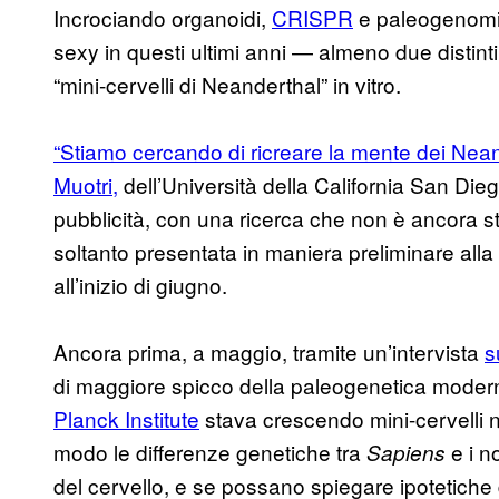
Incrociando organoidi,
CRISPR
e paleogenomica
sexy in questi ultimi anni — almeno due distint
“mini-cervelli di Neanderthal” in vitro.
“Stiamo cercando di ricreare la mente dei Nea
Muotri,
dell’Università della California San Die
pubblicità, con una ricerca che non è ancora sta
soltanto presentata in maniera preliminare all
all’inizio di giugno.
Ancora prima, a maggio, tramite un’intervista
s
di maggiore spicco della paleogenetica moder
Planck Institute
stava crescendo mini-cervelli n
modo le differenze genetiche tra
e i n
Sapiens
del cervello, e se possano spiegare ipotetiche 