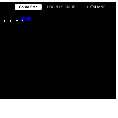
Go Ad Free
LOGIN / SIGN UP
+ ITALIANO
Instagram
TikTok
YouTube
Google
Google
Discover
Top
Posts