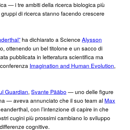
 — i tre ambiti della ricerca biologica più
i gruppi di ricerca stanno facendo crescere
nderthal”
ha dichiarato a Science
Alysson
go, ottenendo un bel titolone e un sacco di
ta pubblicata in letteratura scientifica ma
a conferenza
Imagination and Human Evolution
,
ul Guardian
,
Svante Pääbo
— uno delle figure
na — aveva annunciato che il suo team al
Max
eanderthal, con l’intenzione di capire in che
ostri cugini più prossimi cambiano lo sviluppo
differenze cognitive.