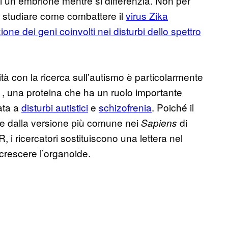
i un embrione mentre si differenzia. Non per
per studiare come combattere il
virus Zika
zione dei geni coinvolti nei disturbi dello spettro
ità con la ricerca sull’autismo è particolarmente
, una proteina che ha un ruolo importante
ata a
disturbi autistici
e
schizofrenia
. Poiché il
ce dalla versione più comune nei
di
Sapiens
R, i ricercatori sostituiscono una lettera nel
crescere l’organoide.