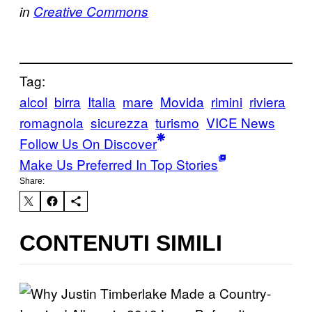
in
Creative Commons
Tag:
alcol
birra
Italia
mare
Movida
rimini
riviera
romagnola
sicurezza
turismo
VICE News
Follow Us On Discover
Make Us Preferred In Top Stories
Share:
CONTENUTI SIMILI