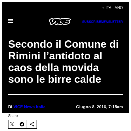
Vai
+ ITALIANO
al
Apri
contenuto
SUBSCRIBE
NEWSLETTER
il
menu
Secondo il Comune di
Rimini l’antidoto al
caos della movida
sono le birre calde
Di
VICE News Italia
Giugno 8, 2016, 7:15am
Share: