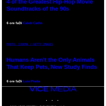
4 of the Greatest Hip-Hop Movie
Soundtracks of the 90s
6 ore fa
Di
Caleb Catlin
PHOTO: IJDEMA / GETTY IMAGES
Humans Aren’t the Only Animals
That Keep Pets, New Study Finds
6 ore fa
Di
Luis Prada
VICE
MEDIA
INSTAGRAM
TIKTOK
YOUTUBE