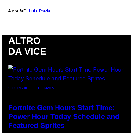
4 ore fa
Di
Luis Prada
ALTRO
DA VICE
SCREENSHOT: EPIC GAMES
Fortnite Gem Hours Start Time:
Power Hour Today Schedule and
Featured Sprites