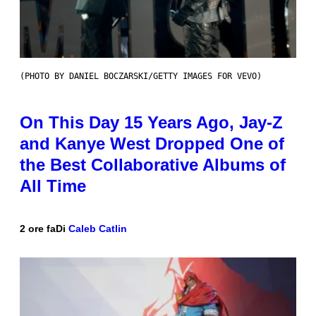
(PHOTO BY DANIEL BOCZARSKI/GETTY IMAGES FOR VEVO)
On This Day 15 Years Ago, Jay-Z
and Kanye West Dropped One of
the Best Collaborative Albums of
All Time
2 ore fa
Di
Caleb Catlin