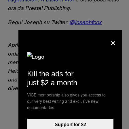
ora da Prestel Publishing.
Segui Joseph su Twitter:
@josephfcox
×
Aprile 1992, Kabul. Combattenti uzbechi agli
ordini di Abdul Rashid Dostum fronteggiano i
membri dell’Hizb-i-Islami di Gulbuddin
Hekmatyar. La presa di Kabul si trasformò in
Kill the ads for
una battaglia tra gruppi di mujaheddin di
just $2 a month
diversa appartenenza geografica ed etnica
.
VICE membership also gives you access to
our very best writing and exclusive new
documentaries.
Support for $2