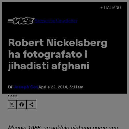
Vai
+ ITALIANO
al
Apri
Subscribe
Newsletter
contenuto
il
menu
Robert Nickelsberg
ha fotografato i
jihadisti afghani
Di
Aprile 22, 2014, 5:11am
Joseph Cox
Share:
Maggio 1988: un soldato afghano porge una