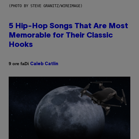
(PHOTO BY STEVE GRANITZ/WIREIMAGE)
5 Hip-Hop Songs That Are Most
Memorable for Their Classic
Hooks
Di
9 ore fa
Caleb Catlin