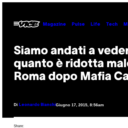
Vai
al
contenuto
Apri
Magazine
Pulse
Life
Tech
M
il
menu
Siamo andati a vede
quanto è ridotta mal
Roma dopo Mafia Ca
Di
Giugno 17, 2015, 8:56am
Leonardo Bianchi
Share: