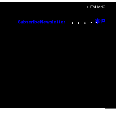
+ ITALIANO
Instagram
TikTok
YouTube
Google
Goog
Subscribe
Newsletter
Discove
Top
Posts