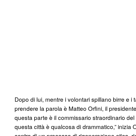
Dopo di lui, mentre i volontari spillano birre e i
prendere la parola è Matteo Orfini, il presiden
questa parte è il commissario straordinario d
questa città è qualcosa di drammatico,” inizia Or
centro di un processo di rigenerazione etica, r