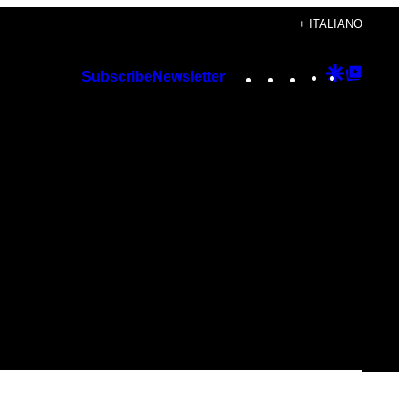
+ ITALIANO
Instagram
TikTok
YouTube
Google
Googl
Subscribe
Newsletter
Discover
Top
Posts