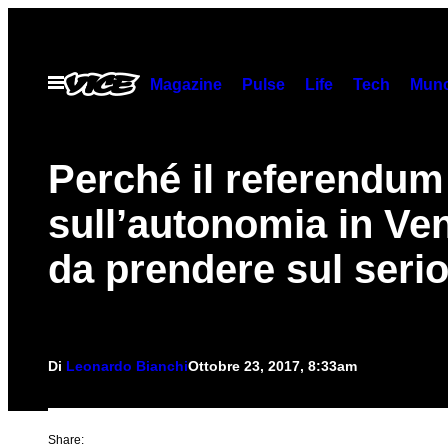
Vai
al
contenuto
Apri
Magazine
Pulse
Life
Tech
Munc
il
menu
Perché il referendum
sull’autonomia in Ve
da prendere sul seri
Di
Leonardo Bianchi
Ottobre 23, 2017, 8:33am
Share: