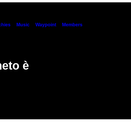
hies
Music
Waypoint
Members
neto è
o