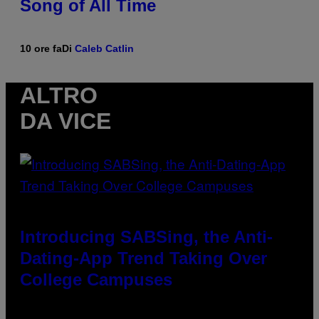
Song of All Time
10 ore fa
Di
Caleb Catlin
ALTRO
DA VICE
Introducing SABSing, the Anti-
Dating-App Trend Taking Over
College Campuses