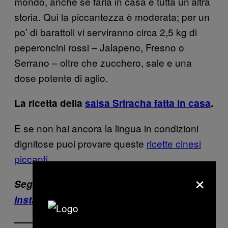
mondo, anche se farla in casa è tutta un’altra
storia. Qui la piccantezza è moderata; per un
po’ di barattoli vi serviranno circa 2,5 kg di
peperoncini rossi – Jalapeno, Fresno o
Serrano – oltre che zucchero, sale e una
dose potente di aglio.
La ricetta della
salsa Sriracha fatta in casa
.
E se non hai ancora la lingua in condizioni
dignitose puoi provare queste
ricette cinesi
piccanti
×
Segui MUNCHIES Italia su
Facebook
e
Instagram