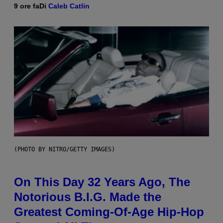
9 ore fa
Di
Caleb Catlin
(PHOTO BY NITRO/GETTY IMAGES)
On This Day 32 Years Ago, The
Notorious B.I.G. Made the
Greatest Coming-Of-Age Hip-Hop