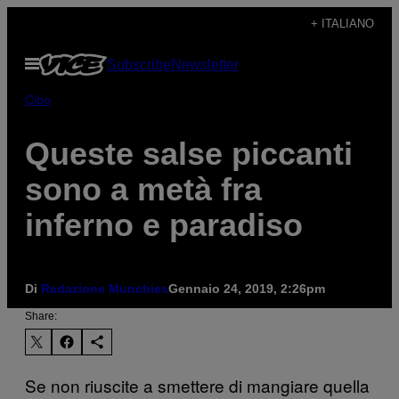
Vai
+ ITALIANO
al
Apri
Subscribe
Newsletter
contenuto
il
menu
Cibo
Queste salse piccanti
sono a metà fra
inferno e paradiso
Di
Redazione Munchies
Gennaio 24, 2019, 2:26pm
Share:
Se non riuscite a smettere di mangiare quella