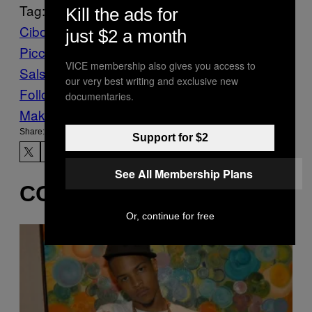
Tag:
Kill the ads for
Cibo
just $2 a month
Piccante
Food
Munchies
Ricette
Ricette
VICE membership also gives you access to
Salse
salse
our very best writing and exclusive new
Follow Us On Discover
documentaries.
Make Us Preferred In Top Stories
Share:
Support for $2
See All Membership Plans
CONTENUTI SIMILI
Or, continue for free