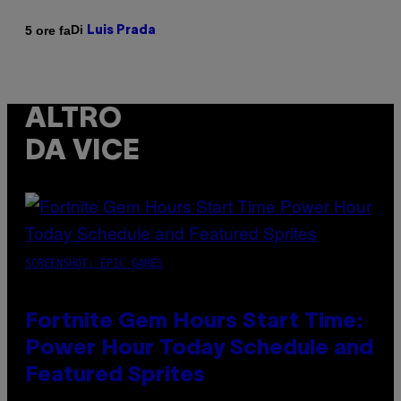
Di
5 ore fa
Luis Prada
ALTRO
DA VICE
SCREENSHOT: EPIC GAMES
Fortnite Gem Hours Start Time:
Power Hour Today Schedule and
Featured Sprites