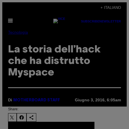
Vai
+ ITALIANO
al
Apri
contenuto
SUBSCRIBE
NEWSLETTER
il
menu
Tecnología
La storia dell’hack
che ha distrutto
Myspace
Di
Giugno 3, 2016, 6:05am
MOTHERBOARD STAFF
Share: