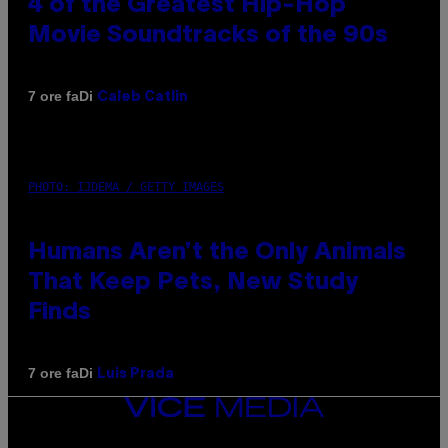
4 of the Greatest Hip-Hop
Movie Soundtracks of the 90s
Di
7 ore fa
Caleb Catlin
PHOTO: IJDEMA / GETTY IMAGES
Humans Aren’t the Only Animals
That Keep Pets, New Study
Finds
Di
7 ore fa
Luis Prada
VICE
MEDIA
INSTAGRAM
TIKTOK
YOUTUBE