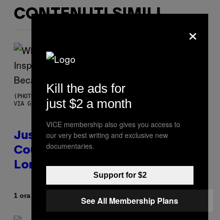
CONTENUTI SIMILI
×
Kill the ads for
(PHOTO BY CHRISTOPHER POLK/NBCU PHOTO BANK/NBCUNIVERSAL
just $2 a month
VIA GETTY IMAGES)
VICE membership also gives you access to
our very best writing and exclusive new
Justin Timberlake Released a
documentaries.
Country-Inspired Album in 2018
Long Before It Became a Trend
Support for $2
Di
1 ora fa
Caleb Catlin
See All Membership Plans