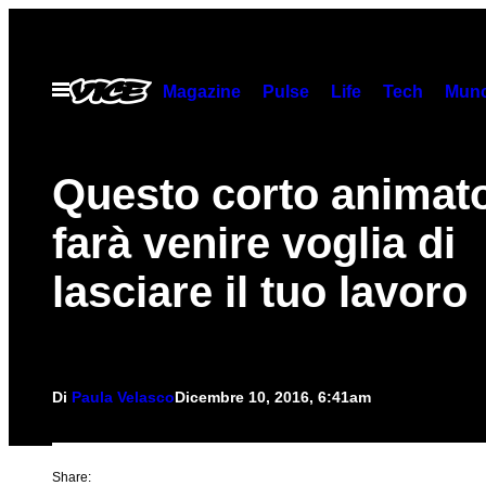
Vai
al
contenuto
Apri
Magazine
Pulse
Life
Tech
Munc
il
menu
Questo corto animato
farà venire voglia di
lasciare il tuo lavoro
Di
Paula Velasco
Dicembre 10, 2016, 6:41am
Share: