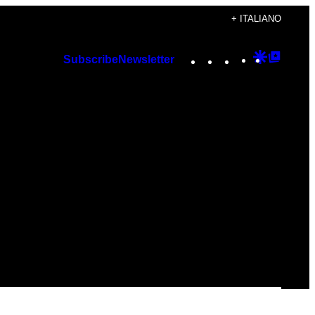
+ ITALIANO
Instagram
TikTok
YouTube
Google
Googl
Subscribe
Newsletter
Discover
Top
Posts