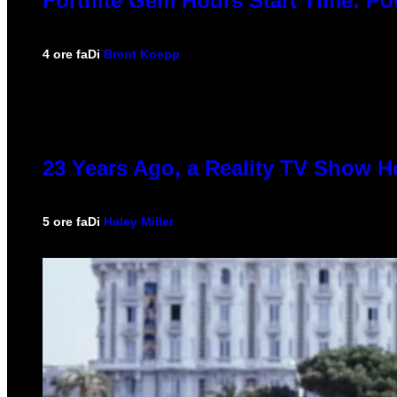
Fortnite Gem Hours Start Time: P
4 ore fa
Di
Brent Koepp
23 Years Ago, a Reality TV Show H
5 ore fa
Di
Haley Miller