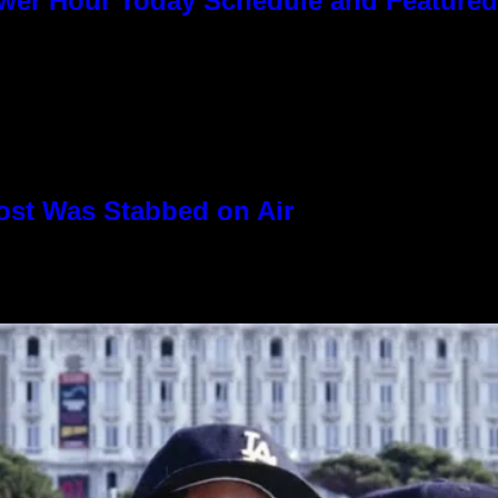
ower Hour Today Schedule and Featured
ost Was Stabbed on Air