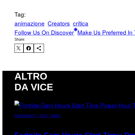
Tag:
animazione
Creators
crítica
Follow Us On Discover
Make Us Preferred In 
Share:
ALTRO
DA VICE
SCREENSHOT: EPIC GAMES