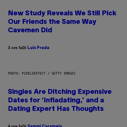
New Study Reveals We Still Pick
Our Friends the Same Way
Cavemen Did
Di
3 ore fa
Luis Prada
PHOTO: PIXELSEFFECT / GETTY IMAGES
Singles Are Ditching Expensive
Dates for ‘Infladating,’ and a
Dating Expert Has Thoughts
Di
4 ore fa
Sammi Caramela