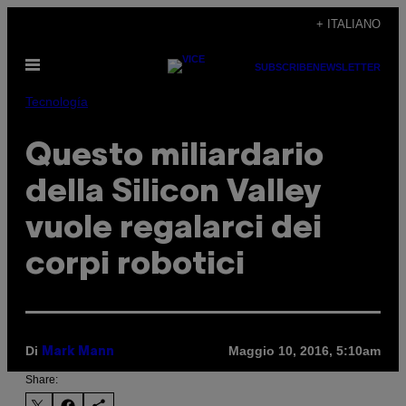
Vai
+ ITALIANO
al
Apri
contenuto
SUBSCRIBE
NEWSLETTER
il
menu
Tecnología
Questo miliardario
della Silicon Valley
vuole regalarci dei
corpi robotici
Di
Maggio 10, 2016, 5:10am
Mark Mann
Share: