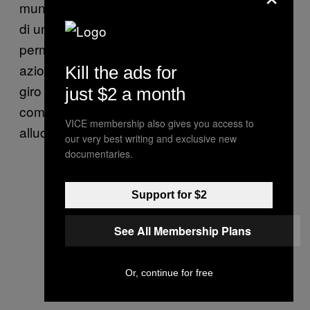
muniti di qualche appendice e sensore in più
di una telecamera e un paio di ruote;
permetterebbero ai lavoratori di compiere
azioni più elaborate del semplice pattinare in
Kill the ads for
giro e parlare. Potersi connettere a un robot
just $2 a month
come PR2, per esempio, sarebbe una cosa
VICE membership also gives you access to
allucinante.
our very best writing and exclusive new
documentaries.
Support for $2
See All Membership Plans
Or, continue for free