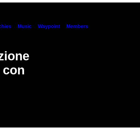
hies
Music
Waypoint
Members
azione
e con