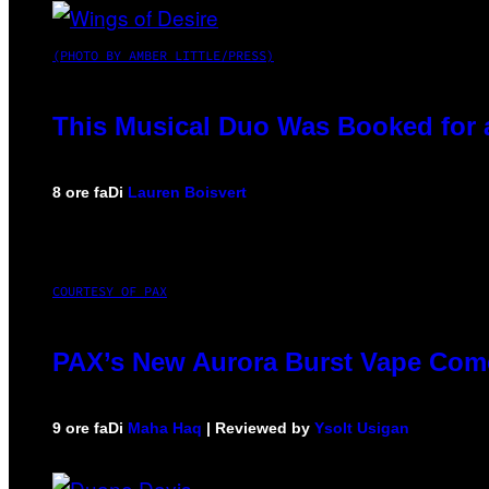
(PHOTO BY AMBER LITTLE/PRESS)
This Musical Duo Was Booked for a 
8 ore fa
Di
Lauren Boisvert
COURTESY OF PAX
PAX’s New Aurora Burst Vape Come
9 ore fa
Di
Maha Haq
| Reviewed by
Ysolt Usigan