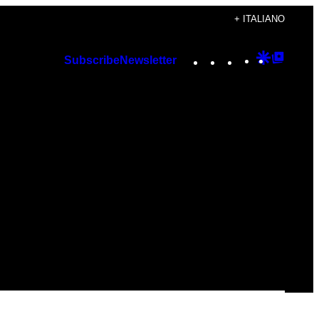
+ ITALIANO
Instagram
TikTok
YouTube
Google
Googl
Subscribe
Newsletter
Discover
Top
Posts