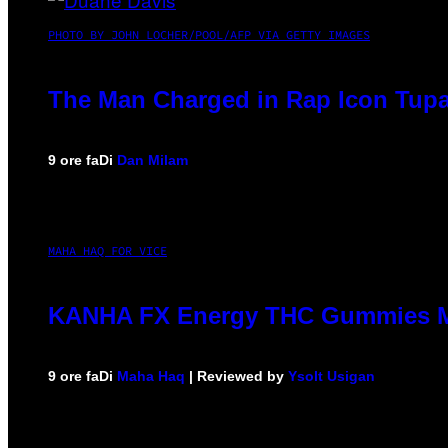
PHOTO BY JOHN LOCHER/POOL/AFP VIA GETTY IMAGES
The Man Charged in Rap Icon Tupa
9 ore fa
Di
Dan Milam
MAHA HAQ FOR VICE
KANHA FX Energy THC Gummies Ma
9 ore fa
Di
Maha Haq
| Reviewed by
Ysolt Usigan