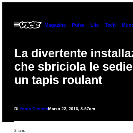
Vai
al
contenuto
Apri
Magazine
Pulse
Life
Tech
Munc
il
menu
La divertente install
che sbriciola le sedi
un tapis roulant
Di
Yoran Custers
Marzo 22, 2016, 8:57am
Share: