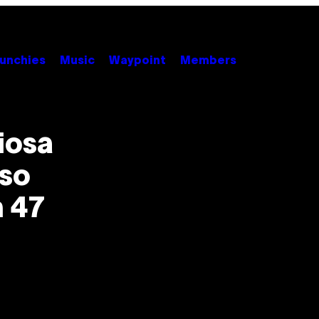
unchies
Music
Waypoint
Members
iosa
sso
n 47