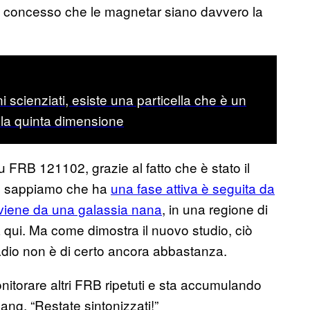
concesso che le magnetar siano davvero la
 scienziati, esiste una particella che è un
o la quinta dimensione
u FRB 121102, grazie al fatto che è stato il
o, sappiamo che ha
una fase attiva è seguita da
viene da una galassia nana
, in una regione di
da qui. Ma come dimostra il nuovo studio, ciò
dio non è di certo ancora abbastanza.
nitorare altri FRB ripetuti e sta accumulando
hang. “Restate sintonizzati!”