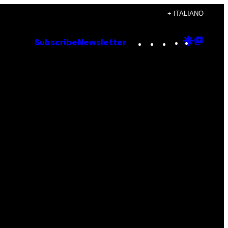
+ ITALIANO
Instagram
TikTok
YouTube
Google
Goog
Subscribe
Newsletter
Discove
Top
Posts