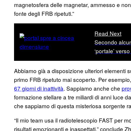
magnetosfera delle magnetar, ammesso e non 
fonte degli FRB ripetuti.”
Read Next
Secondo alcuni
‘portale’ vers
Abbiamo già a disposizione ulteriori elementi s
primo FRB ripetuto mai scoperto. Per esempi
67 giorni di inattività
. Sappiamo anche che
pro
formazione stellare a tre miliardi di anni luce 
che sappiamo di questa misteriosa sorgente ra
“Il mio team usa il radiotelescopio FAST per mo
risultati emozionanti e inaspettati,” conclude Z