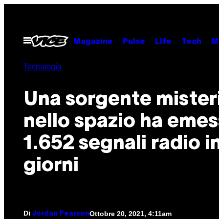
Vai
al
contenuto
Apri
Magazine
Pulse
Life
Tech
M
il
menu
Tecnología
Una sorgente mister
nello spazio ha eme
1.652 segnali radio i
giorni
Di
Ottobre 20, 2021, 4:11am
Jordan Pearson