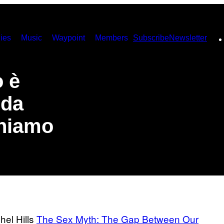
ies
Music
Waypoint
Members
Subscribe
Newsletter
o è
 da
iniamo
hel Hills
The Sex Myth: The Gap Between Our