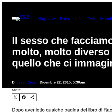
Vai
al
Apri
Magazine
Pulse
Life
Tech
Munch
contenuto
il
menu
Il sesso che facciam
molto, molto diverso
quello che ci immag
Di
Jessa Crispin
Dicembre 22, 2015, 5:30am
Share:
Dopo aver letto qualche pagina del libro di Rac