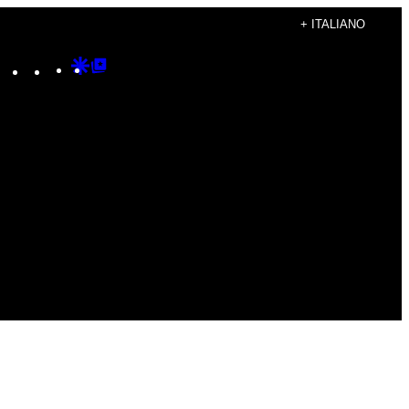
+ ITALIANO
Instagram
TikTok
YouTube
Google
Google
Discover
Top
Posts